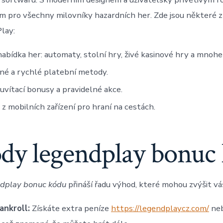
m pro všechny milovníky hazardních her. Zde jsou některé z
lay:
nabídka her: automaty, stolní hry, živé kasinové hry a mnohe
né a rychlé platební metody.
uvítací bonusy a pravidelné akce.
 z mobilních zařízení pro hraní na cestách.
dy legendplay bonuc
dplay bonuc kódu
přináší řadu výhod, které mohou zvýšit váš
ankroll:
Získáte extra peníze
https://legendplaycz.com/
neb