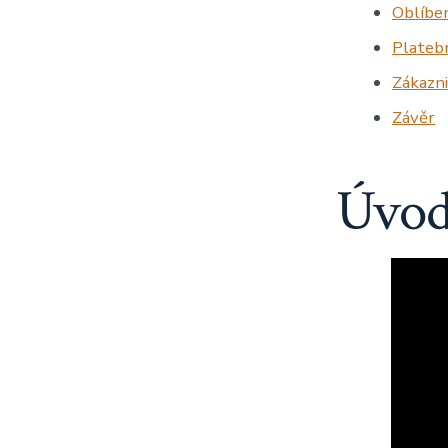
Oblíbe
Plateb
Zákazn
Závěr
Úvo