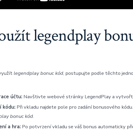
oužít legendplay bon
využít
legendplay bonuc kód
, postupujte podle těchto jed
race účtu:
Navštivte webové stránky LegendPlay a vytvořte
í kódu:
Při vkladu najdete pole pro zadání bonusového kódu.
play bonuc kód
.
ní a hra:
Po potvrzení vkladu se váš bonus automaticky při