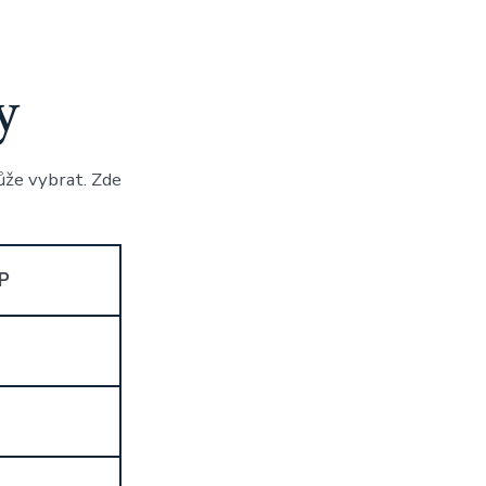
y
ůže vybrat. Zde
P