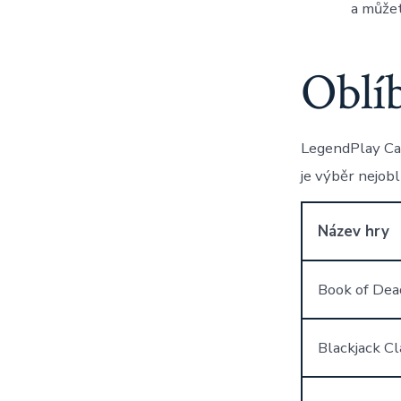
a můžet
Oblí
LegendPlay Cas
je výběr nejobl
Název hry
Book of Dea
Blackjack Cl