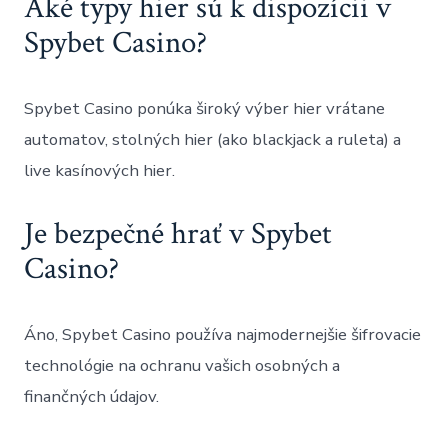
Aké typy hier sú k dispozícii v
Spybet Casino?
Spybet Casino ponúka široký výber hier vrátane
automatov, stolných hier (ako blackjack a ruleta) a
live kasínových hier.
Je bezpečné hrať v Spybet
Casino?
Áno, Spybet Casino používa najmodernejšie šifrovacie
technológie na ochranu vašich osobných a
finančných údajov.