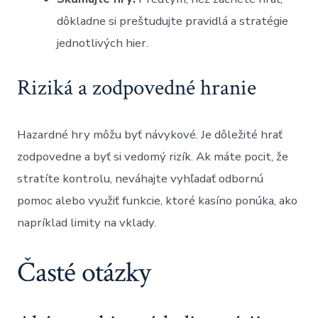
dôkladne si preštudujte pravidlá a stratégie
jednotlivých hier.
Riziká a zodpovedné hranie
Hazardné hry môžu byť návykové. Je dôležité hrať
zodpovedne a byť si vedomý rizík. Ak máte pocit, že
stratíte kontrolu, neváhajte vyhľadať odbornú
pomoc alebo využiť funkcie, ktoré kasíno ponúka, ako
napríklad limity na vklady.
Časté otázky