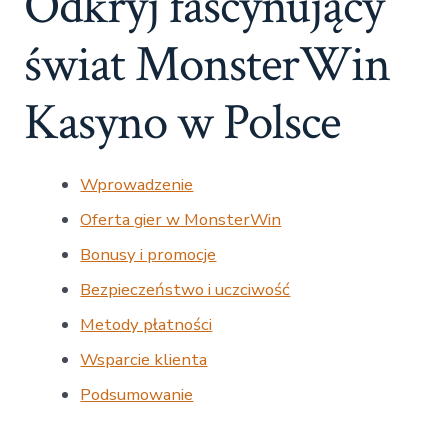
Odkryj fascynujący
świat MonsterWin
Kasyno w Polsce
Wprowadzenie
Oferta gier w MonsterWin
Bonusy i promocje
Bezpieczeństwo i uczciwość
Metody płatności
Wsparcie klienta
Podsumowanie