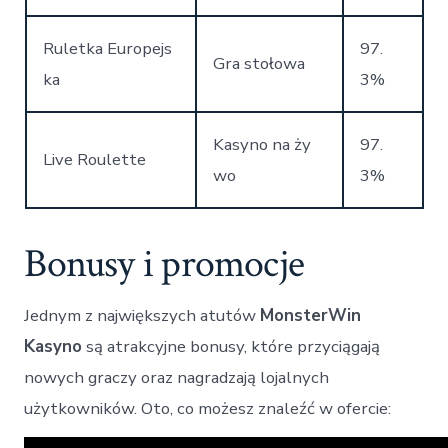
Ruletka Europejs
97.
Gra stołowa
ka
3%
Kasyno na ży
97.
Live Roulette
wo
3%
Bonusy i promocje
Jednym z największych atutów
MonsterWin
Kasyno
są atrakcyjne bonusy, które przyciągają
nowych graczy oraz nagradzają lojalnych
użytkowników. Oto, co możesz znaleźć w ofercie: