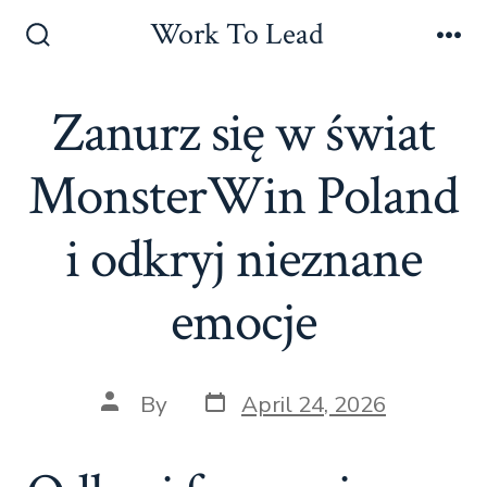
Skip
Work To Lead
to
Search
Me
Toggle
content
Zanurz się w świat
MonsterWin Poland
i odkryj nieznane
emocje
Post
Post
By
April 24, 2026
date
author