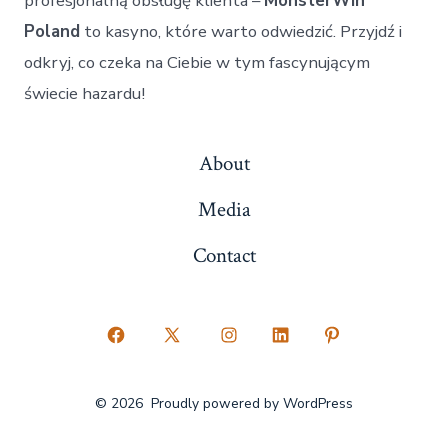
profesjonalną obsługę klienta –
MonsterWin
Poland
to kasyno, które warto odwiedzić. Przyjdź i
odkryj, co czeka na Ciebie w tym fascynującym
świecie hazardu!
About
Media
Contact
Open
Open
Open
Open
Open
Facebook
X
Instagram
LinkedIn
Pinterest
© 2026
Proudly powered by WordPress
in
in
in
in
in
a
a
a
a
a