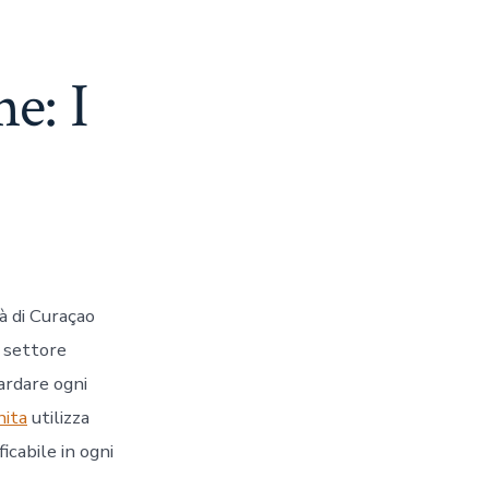
e: I
à di Curaçao
 settore
ardare ogni
ita
utilizza
ficabile in ogni