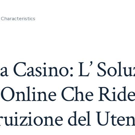
 Characteristics
 Casino: L’ Solu
nline Che Ridef
ruizione del Uten