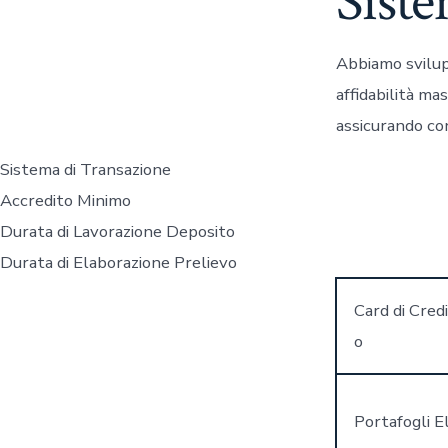
Sist
Abbiamo svilup
affidabilità ma
assicurando con
Sistema di Transazione
Accredito Minimo
Durata di Lavorazione Deposito
Durata di Elaborazione Prelievo
Card di Cred
o
Portafogli E