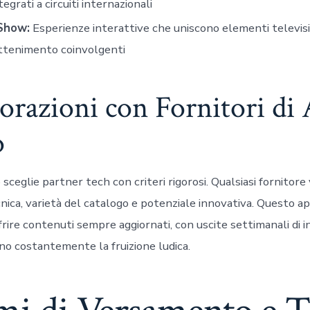
ntegrati a circuiti internazionali
Show:
Esperienze interattive che uniscono elementi televisi
attenimento coinvolgenti
orazioni con Fornitori di 
o
sceglie partner tech con criteri rigorosi. Qualsiasi fornitore
cnica, varietà del catalogo e potenziale innovativa. Questo ap
rire contenuti sempre aggiornati, con uscite settimanali di in
no costantemente la fruizione ludica.