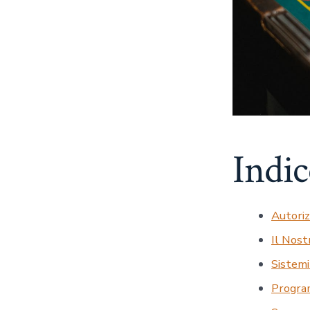
Indi
Autoriz
Il Nost
Sistemi
Progra