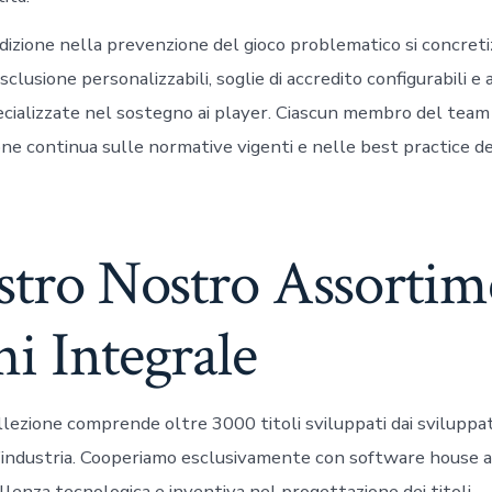
dizione nella prevenzione del gioco problematico si concret
sclusione personalizzabili, soglie di accredito configurabili e
pecializzate nel sostegno ai player. Ciascun membro del team
ne continua sulle normative vigenti e nelle best practice de
ostro Nostro Assorti
i Integrale
lezione comprende oltre 3000 titoli sviluppati dai sviluppat
ll’industria. Cooperiamo esclusivamente con software house 
enza tecnologica e inventiva nel progettazione dei titoli.