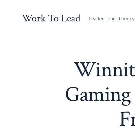
Skip
to
Work To Lead
Leader Trait Theory
content
Winnita
Gaming O
F