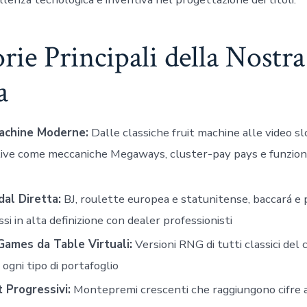
rie Principali della Nostra
a
achine Moderne:
Dalle classiche fruit machine alle video sl
ive come meccaniche Megaways, cluster-pay pays e funzion
dal Diretta:
BJ, roulette europea e statunitense, baccará e 
si in alta definizione con dealer professionisti
Games da Table Virtuali:
Versioni RNG di tutti classici del c
 ogni tipo di portafoglio
 Progressivi:
Montepremi crescenti che raggiungono cifre a