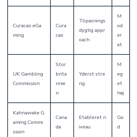
M
Tilpasnings
Curacao eGa
Cura
od
dygtig appr
ming
cao
er
oach
at
Stor
M
UK Gambling
brita
Yderst stre
eg
Commission
nnie
ng
et
n
høj
Kahnawake G
Cana
Etableret n
Go
aming Commi
da
iveau
d
ssion