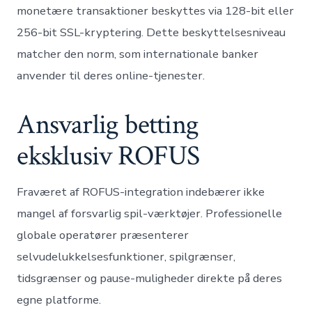
monetære transaktioner beskyttes via 128-bit eller
256-bit SSL-kryptering. Dette beskyttelsesniveau
matcher den norm, som internationale banker
anvender til deres online-tjenester.
Ansvarlig betting
eksklusiv ROFUS
Fraværet af ROFUS-integration indebærer ikke
mangel af forsvarlig spil-værktøjer. Professionelle
globale operatører præsenterer
selvudelukkelsesfunktioner, spilgrænser,
tidsgrænser og pause-muligheder direkte på deres
egne platforme.