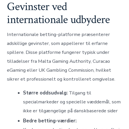
Gevinster ved
internationale udbydere
Internationale betting-platforme præsenterer
adskillige gevinster, som appellerer til erfarne
spillere. Disse platforme fungerer typisk under
tilladelser fra Malta Gaming Authority, Curacao
eGaming eller UK Gambling Commission, hvilket
sikrer et professionelt og kontrolleret omgivelse.
Større oddsudvalg:
Tilgang til
specialmarkeder og specielle væddemål, som
ikke er tilgængelige på danskbaserede sider
Bedre betting-værdier: