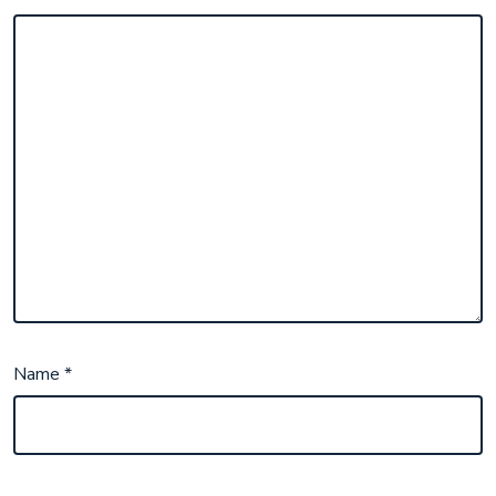
Name
*