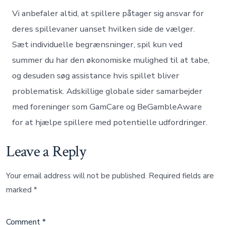
Vi anbefaler altid, at spillere påtager sig ansvar for
deres spillevaner uanset hvilken side de vælger.
Sæt individuelle begrænsninger, spil kun ved
summer du har den økonomiske mulighed til at tabe,
og desuden søg assistance hvis spillet bliver
problematisk. Adskillige globale sider samarbejder
med foreninger som GamCare og BeGambleAware
for at hjælpe spillere med potentielle udfordringer.
Leave a Reply
Your email address will not be published.
Required fields are
marked
*
Comment
*