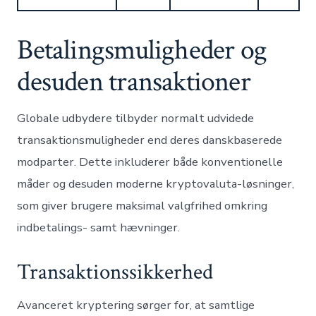
Betalingsmuligheder og
desuden transaktioner
Globale udbydere tilbyder normalt udvidede
transaktionsmuligheder end deres danskbaserede
modparter. Dette inkluderer både konventionelle
måder og desuden moderne kryptovaluta-løsninger,
som giver brugere maksimal valgfrihed omkring
indbetalings- samt hævninger.
Transaktionssikkerhed
Avanceret kryptering sørger for, at samtlige