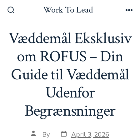
Skip
Work To Lead
to
Search
Me
Toggle
content
Væddemål Eksklusiv
om ROFUS – Din
Guide til Væddemål
Udenfor
Begrænsninger
Post
Post
By
April 3, 2026
date
author