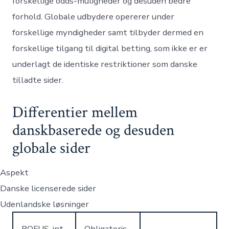
forskellige odds-muligheder og desuden bedre
forhold. Globale udbydere opererer under
forskellige myndigheder samt tilbyder dermed en
forskellige tilgang til digital betting, som ikke er er
underlagt de identiske restriktioner som danske
tilladte sider.
Differentier mellem
danskbaserede og desuden
globale sider
Aspekt
Danske licenserede sider
Udenlandske løsninger
ROFUS-int
Obligatoris