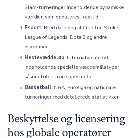
Slam-turneringer indeholdende dynamiske
værdier, som opdateres i realtid
Esport:
Bred dækning af Counter-Strike,
League of Legends, Dota 2 og andre
discipliner
Hestevæddeløb:
Internationale løb
indeholdende specielle væddemålstyper
såsom trifecta og superfecta
Basketball:
NBA, Euroliga og nationale
turneringer med detaljerede statistikker
Beskyttelse og licensering
hos globale operatører