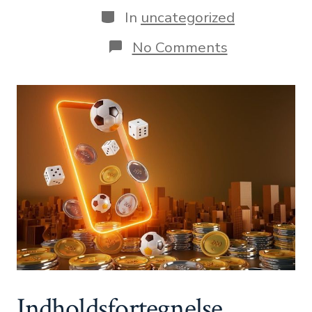
Categories
In
uncategorized
on
No Comments
Væddemål
Eksklusiv
om
ROFUS
–
Din
Guide
til
Væddemål
Udenfor
Begrænsnin
Indholdsfortegnelse