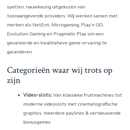
spellen, nauwkeurig uitgekozen van
toonaangevende providers. Wij werken samen met
merken als NetEnt, Microgaming, Play’n GO,
Evolution Gaming en Pragmatic Play om een
gevarieerde en kwalitatieve game-ervaring te
garanderen.
Categorieën waar wij trots op
zijn
Video-slots:
Van klassieke fruitmachines tot
moderne videoslots met cinematografische
graphics, meerdere paylines & vernieuwende
bonusgames