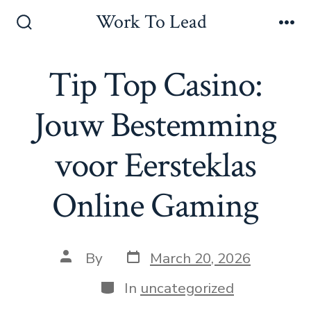
Skip
Work To Lead
to
Search
Me
Toggle
content
Tip Top Casino:
Jouw Bestemming
voor Eersteklas
Online Gaming
Post
Post
By
March 20, 2026
date
author
Categories
In
uncategorized