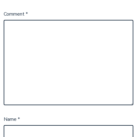
Comment
*
Name
*