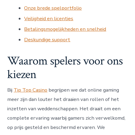
Onze brede spelportfolio
Veiligheid en licenties
Betalingsmogelijkheden en snelheid
Deskundige support
Waarom spelers voor ons
kiezen
Bij
Tip Top Casino
begrijpen we dat online gaming
meer zijn dan louter het draaien van rollen of het
inzetten van weddenschappen. Het draait om een
complete ervaring waarbij gamers zich verwelkomd,
op prijs gesteld en beschermd ervaren. We