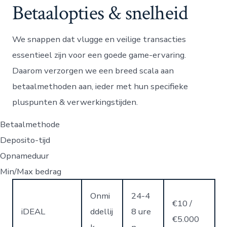
Betaalopties & snelheid
We snappen dat vlugge en veilige transacties
essentieel zijn voor een goede game-ervaring.
Daarom verzorgen we een breed scala aan
betaalmethoden aan, ieder met hun specifieke
pluspunten & verwerkingstijden.
Betaalmethode
Deposito-tijd
Opnameduur
Min/Max bedrag
Onmi
24-4
€10 /
iDEAL
ddellij
8 ure
€5.000