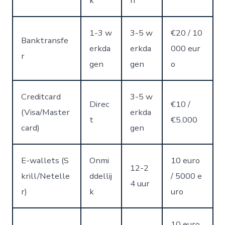
k
n
1-3 w
3-5 w
€20 / 10
Banktransfe
erkda
erkda
000 eur
r
gen
gen
o
Creditcard
3-5 w
Direc
€10 /
(Visa/Master
erkda
t
€5.000
card)
gen
E-wallets (S
Onmi
10 euro
12-2
krill/Netelle
ddellij
/ 5000 e
4 uur
r)
k
uro
10 euro