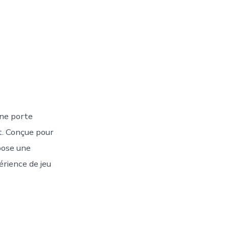
une porte
t. Conçue pour
pose une
érience de jeu