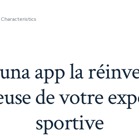
 Characteristics
una app la réinv
euse de votre exp
sportive