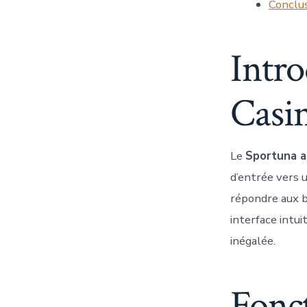
Conclu
Intro
Casi
Le
Sportuna 
d’entrée vers 
répondre aux b
interface intui
inégalée.
Fonct