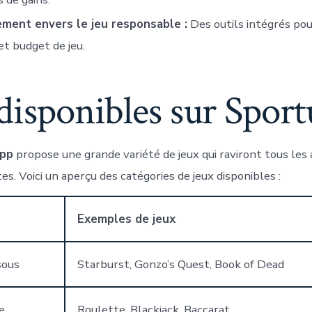
ment envers le jeu responsable :
Des outils intégrés pou
t budget de jeu.
disponibles sur Spor
app
propose une grande variété de jeux qui raviront tous les
es. Voici un aperçu des catégories de jeux disponibles :
Exemples de jeux
sous
Starburst, Gonzo’s Quest, Book of Dead
e
Roulette, Blackjack, Baccarat