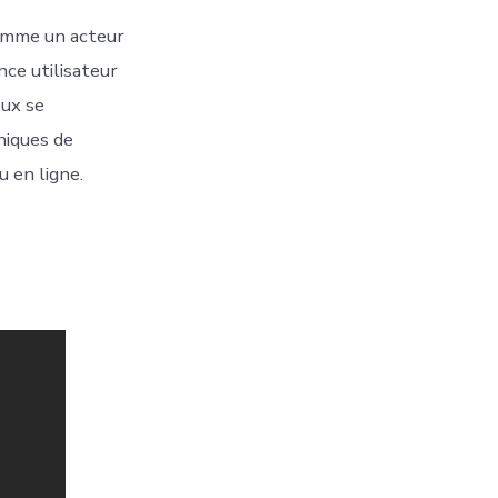
omme un acteur
nce utilisateur
eux se
niques de
u en ligne.