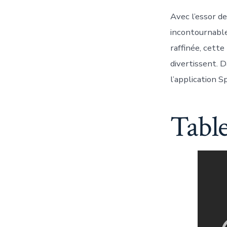
Avec l’essor de
incontournable
raffinée, cett
divertissent. D
l’application S
Table