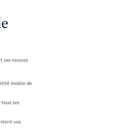
de
t les novices
ilité mobile de
e tous les
ntent vos