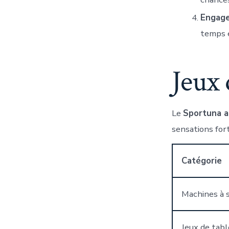
Engage
temps e
Jeux 
Le
Sportuna 
sensations fort
Catégorie
Machines à 
Jeux de tabl