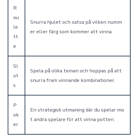
R
ou
Snurra hjulet och satsa på vilken numm
le
er eller färg som kommer att vinna.
tt
e
Sl
Spela på olika teman och hoppas på att
ot
snurra fram vinnande kombinationer.
s
P
En strategisk utmaning där du spelar mo
ok
t andra spelare för att vinna potten.
er