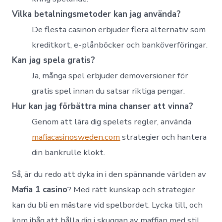
Vilka betalningsmetoder kan jag använda?
De flesta casinon erbjuder flera alternativ som
kreditkort, e-plånböcker och banköverföringar.
Kan jag spela gratis?
Ja, många spel erbjuder demoversioner för
gratis spel innan du satsar riktiga pengar.
Hur kan jag förbättra mina chanser att vinna?
Genom att lära dig spelets regler, använda
mafiacasinosweden.com
strategier och hantera
din bankrulle klokt.
Så, är du redo att dyka in i den spännande världen av
Mafia 1 casino
? Med rätt kunskap och strategier
kan du bli en mästare vid spelbordet. Lycka till, och
kom ihåg att hålla dig i skuggan av maffian med stil