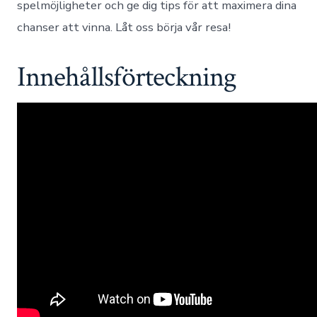
spelmöjligheter och ge dig tips för att maximera dina
chanser att vinna. Låt oss börja vår resa!
Innehållsförteckning