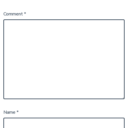
Comment
*
Name
*