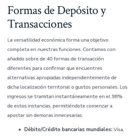
Formas de Depósito y
Transacciones
La versatilidad económica forma una objetivo
completa en nuestras funciones. Contamos con
añadido sobre de 40 formas de transacción
diferentes para confirmar que encuentres
alternativas apropiadas independientemente de
dicha localización territorial o gustos personales. Los
ingresos se tramitan instantáneamente en el 98%
de estos instancias, permitiéndote comenzar a
apostar sin demoras innecesarias.
Débito/Crédito bancarias mundiales:
Visa,