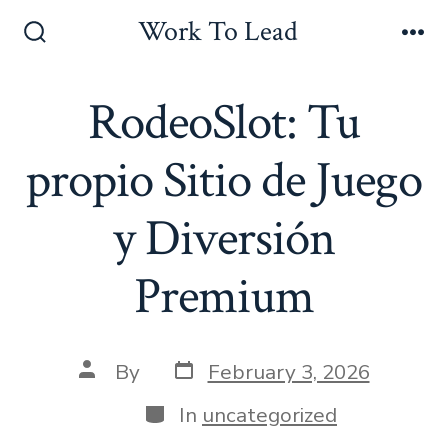
Skip
Work To Lead
to
Search
Me
Toggle
content
RodeoSlot: Tu
propio Sitio de Juego
y Diversión
Premium
Post
Post
By
February 3, 2026
date
author
Categories
In
uncategorized