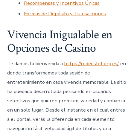
Recompensas y Incentivos Únicas
Formas de Depósito y Transacciones
Vivencia Inigualable en
Opciones de Casino
Te damos la bienvenida a
https://rodeoslot.org.es/
, en
donde transformamos toda sesión de
entretenimiento en cada vivencia memorable. La sitio
ha quedado desarrollada pensando en usuarios
selectivos que quieren premium, variedad y confianza
en un solo lugar. Desde el instante en el cual entras
a el portal, verás la diferencia en cada elemento:
navegación fácil, velocidad ágil de títulos y una