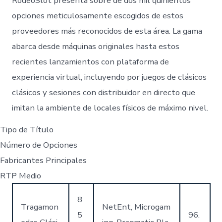
RodeoSlot presenta sobre de dos mil quinientos
opciones meticulosamente escogidos de estos
proveedores más reconocidos de esta área. La gama
abarca desde máquinas originales hasta estos
recientes lanzamientos con plataforma de
experiencia virtual, incluyendo por juegos de clásicos
clásicos y sesiones con distribuidor en directo que
imitan la ambiente de locales físicos de máximo nivel.
Tipo de Título
Número de Opciones
Fabricantes Principales
RTP Medio
8
Tragamon
NetEnt, Microgam
5
96.