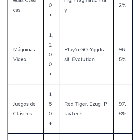
edas Clási
ing, Pragmatic Pla
0
2%
cas
y
+
1,
2
Máquinas
Play’n GO, Yggdra
96.
0
Video
sil, Evolution
5%
0
+
1
Juegos de
8
Red Tiger, Ezugi, P
97.
Clásicos
0
laytech
8%
+