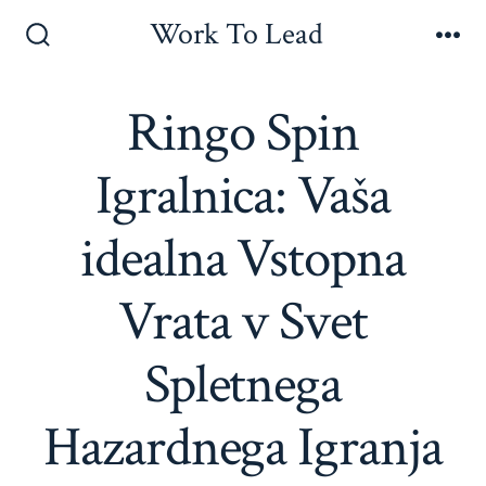
Skip
Work To Lead
to
Search
Me
Toggle
content
Ringo Spin
Igralnica: Vaša
idealna Vstopna
Vrata v Svet
Spletnega
Hazardnega Igranja