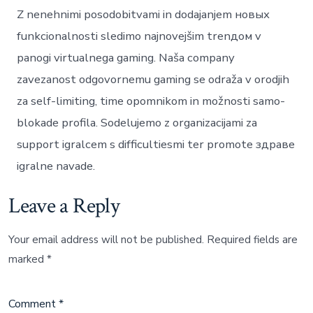
Z nenehnimi posodobitvami in dodajanjem новых
funkcionalnosti sledimo najnovejšim trenдом v
panogi virtualnega gaming. Naša company
zavezanost odgovornemu gaming se odraža v orodjih
za self-limiting, time opomnikom in možnosti samo-
blokade profila. Sodelujemo z organizacijami za
support igralcem s difficultiesmi ter promote здравe
igralne navade.
Leave a Reply
Your email address will not be published.
Required fields are
marked
*
Comment
*