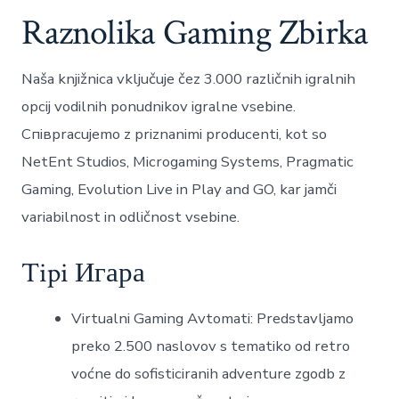
Raznolika Gaming Zbirka
Naša knjižnica vključuje čez 3.000 različnih igralnih
opcij vodilnih ponudnikov igralne vsebine.
Співpracujemo z priznanimi producenti, kot so
NetEnt Studios, Microgaming Systems, Pragmatic
Gaming, Evolution Live in Play and GO, kar jamči
variabilnost in odličnost vsebine.
Tipi Игара
Virtualni Gaming Avtomati: Predstavljamo
preko 2.500 naslovov s tematiko od retro
voćne do sofisticiranih adventure zgodb z