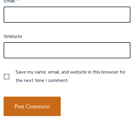
Email
*
Website
Save my name, email, and website in this browser for
the next time I comment.