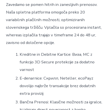
Zavedamo se pomen hitrih in zanesljivih prenosov.
Naša spletna platforma omogoča preko 20
variabilnih plačilnih možnosti, optimiziranih
slovenskega tržišču. Vplačila so procesirana instant,
whereas izplačila trajajo v timeframe 24 do 48 ur,
zavisno od določene opcije.
Kreditne in Debitne Kartice: Виза, MC z
funkcijo 3D Secure protekcije za dodatno
varnost
E-denarnice: Скрилл, Neteller, ecoPayz
dovolijo najbrže transakcije brez dodatnih
extra provizij
Bančna Prenosi: Klasične možnosti za igralce,
ki izbirajo direct povezanost z banko