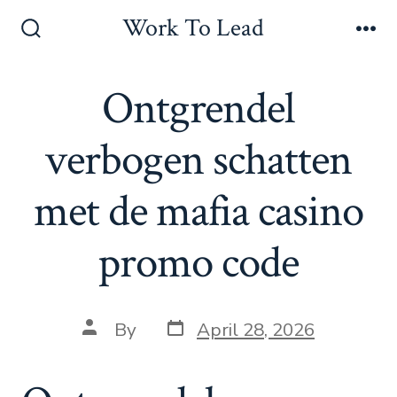
Skip
Work To Lead
to
Search
Me
Toggle
content
Ontgrendel
verbogen schatten
met de mafia casino
promo code
Post
Post
By
April 28, 2026
date
author