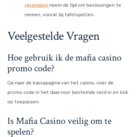
recensioni
neem de tijd om beslissingen te
nemen, vooral bij tafelspellen.
Veelgestelde Vragen
Hoe gebruik ik de mafia casino
promo code?
Ga naar de kassapagina van het casino, voer de
promo code in het daarvoor bestemde veld in en klik
op toepassen.
Is Mafia Casino veilig om te
spelen?