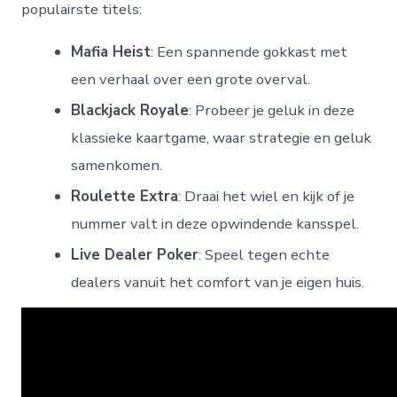
populairste titels:
Mafia Heist
: Een spannende gokkast met
een verhaal over een grote overval.
Blackjack Royale
: Probeer je geluk in deze
klassieke kaartgame, waar strategie en geluk
samenkomen.
Roulette Extra
: Draai het wiel en kijk of je
nummer valt in deze opwindende kansspel.
Live Dealer Poker
: Speel tegen echte
dealers vanuit het comfort van je eigen huis.