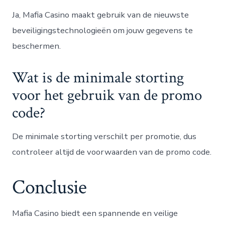
Ja, Mafia Casino maakt gebruik van de nieuwste
beveiligingstechnologieën om jouw gegevens te
beschermen.
Wat is de minimale storting
voor het gebruik van de promo
code?
De minimale storting verschilt per promotie, dus
controleer altijd de voorwaarden van de promo code.
Conclusie
Mafia Casino biedt een spannende en veilige