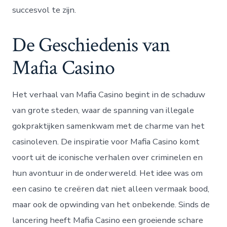
succesvol te zijn.
De Geschiedenis van
Mafia Casino
Het verhaal van Mafia Casino begint in de schaduw
van grote steden, waar de spanning van illegale
gokpraktijken samenkwam met de charme van het
casinoleven. De inspiratie voor Mafia Casino komt
voort uit de iconische verhalen over criminelen en
hun avontuur in de onderwereld. Het idee was om
een casino te creëren dat niet alleen vermaak bood,
maar ook de opwinding van het onbekende. Sinds de
lancering heeft Mafia Casino een groeiende schare