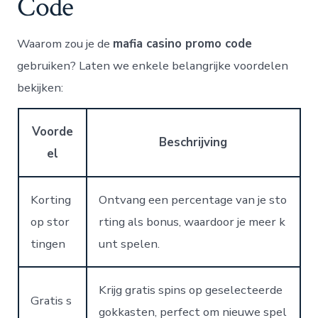
Code
Waarom zou je de
mafia casino promo code
gebruiken? Laten we enkele belangrijke voordelen
bekijken:
Voorde
Beschrijving
el
Korting
Ontvang een percentage van je sto
op stor
rting als bonus, waardoor je meer k
tingen
unt spelen.
Krijg gratis spins op geselecteerde
Gratis s
gokkasten, perfect om nieuwe spel