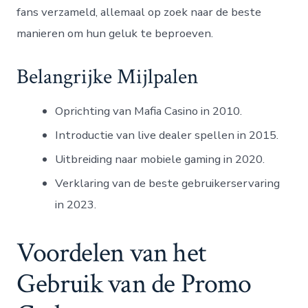
fans verzameld, allemaal op zoek naar de beste
manieren om hun geluk te beproeven.
Belangrijke Mijlpalen
Oprichting van Mafia Casino in 2010.
Introductie van live dealer spellen in 2015.
Uitbreiding naar mobiele gaming in 2020.
Verklaring van de beste gebruikerservaring
in 2023.
Voordelen van het
Gebruik van de Promo