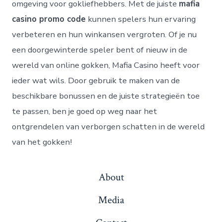
omgeving voor gokliefhebbers. Met de juiste
mafia
casino promo code
kunnen spelers hun ervaring
verbeteren en hun winkansen vergroten. Of je nu
een doorgewinterde speler bent of nieuw in de
wereld van online gokken, Mafia Casino heeft voor
ieder wat wils. Door gebruik te maken van de
beschikbare bonussen en de juiste strategieën toe
te passen, ben je goed op weg naar het
ontgrendelen van verborgen schatten in de wereld
van het gokken!
About
Media