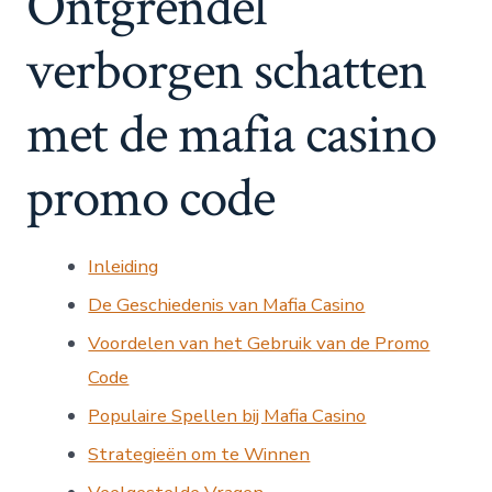
Ontgrendel
verborgen schatten
met de mafia casino
promo code
Inleiding
De Geschiedenis van Mafia Casino
Voordelen van het Gebruik van de Promo
Code
Populaire Spellen bij Mafia Casino
Strategieën om te Winnen