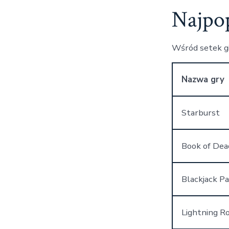
Najpop
Wśród setek gi
Nazwa gry
Starburst
Book of Dea
Blackjack P
Lightning R