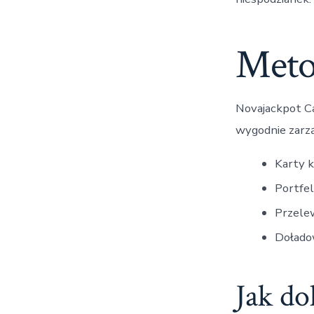
Meto
Novajackpot Ca
wygodnie zarzą
Karty 
Portfel
Przele
Dołado
Jak do