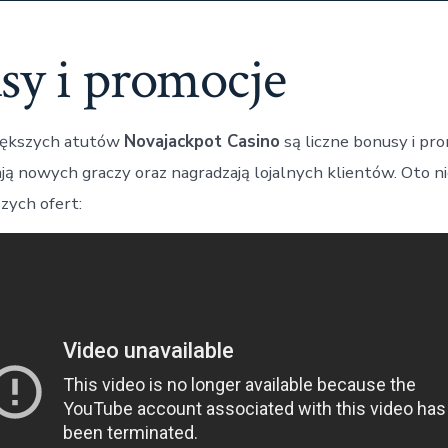
sy i promocje
iększych atutów
Novajackpot Casino
są liczne bonusy i pro
ają nowych graczy oraz nagradzają lojalnych klientów. Oto n
zych ofert: