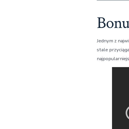
Bonu
Jednym z najw
stale przyciąg
najpopularniejs