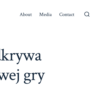
About
Media
Contact
Search
Toggle
dkrywa
wej gry