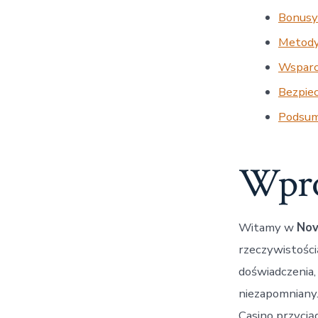
Bonusy 
Metody
Wsparci
Bezpie
Podsu
Wpro
Witamy w
Nov
rzeczywistości
doświadczenia,
niezapomniany.
Casino przyciąg