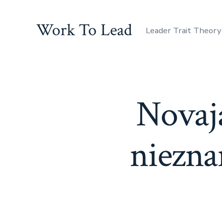
Skip
to
Work To Lead
Leader Trait Theory
content
Novaj
niezna