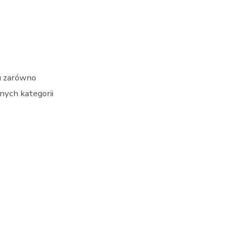
u zarówno
nych kategorii