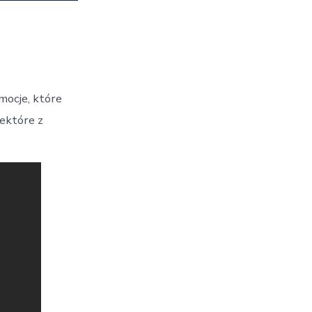
mocje, które
iektóre z