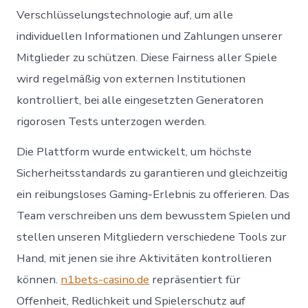
Verschlüsselungstechnologie auf, um alle
individuellen Informationen und Zahlungen unserer
Mitglieder zu schützen. Diese Fairness aller Spiele
wird regelmäßig von externen Institutionen
kontrolliert, bei alle eingesetzten Generatoren
rigorosen Tests unterzogen werden.
Die Plattform wurde entwickelt, um höchste
Sicherheitsstandards zu garantieren und gleichzeitig
ein reibungsloses Gaming-Erlebnis zu offerieren. Das
Team verschreiben uns dem bewusstem Spielen und
stellen unseren Mitgliedern verschiedene Tools zur
Hand, mit jenen sie ihre Aktivitäten kontrollieren
können.
n1bets-casino.de
repräsentiert für
Offenheit, Redlichkeit und Spielerschutz auf