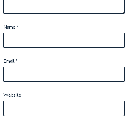
Name
*
Email
*
Website