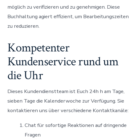
möglich zu verifizieren und zu genehmigen. Diese
Buchhaltung agiert effizient, um Bearbeitungszeiten
zu reduzieren.
Kompetenter
Kundenservice rund um
die Uhr
Dieses Kundendienstteam ist Euch 24h h am Tage,
sieben Tage die Kalenderwoche zur Verfügung. Sie
kontaktieren uns über verschiedene Kontaktkanäle:
Chat für sofortige Reaktionen auf dringende
Fragen