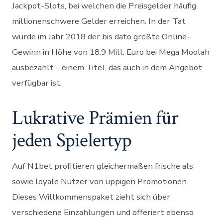
Jackpot-Slots, bei welchen die Preisgelder häufig
millionenschwere Gelder erreichen. In der Tat
wurde im Jahr 2018 der bis dato größte Online-
Gewinn in Höhe von 18.9 Mill. Euro bei Mega Moolah
ausbezahlt – einem Titel, das auch in dem Angebot
verfügbar ist.
Lukrative Prämien für
jeden Spielertyp
Auf N1bet profitieren gleichermaßen frische als
sowie loyale Nutzer von üppigen Promotionen.
Dieses Willkommenspaket zieht sich über
verschiedene Einzahlungen und offeriert ebenso