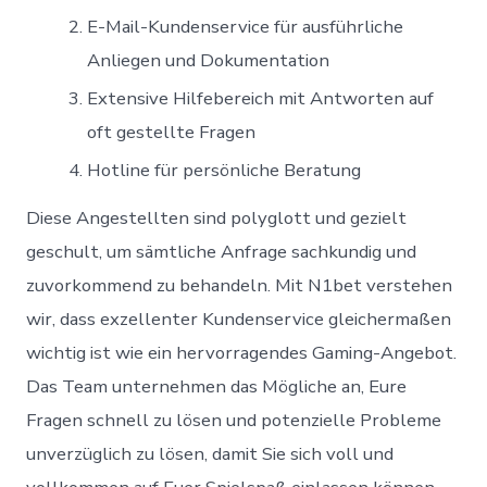
E-Mail-Kundenservice für ausführliche
Anliegen und Dokumentation
Extensive Hilfebereich mit Antworten auf
oft gestellte Fragen
Hotline für persönliche Beratung
Diese Angestellten sind polyglott und gezielt
geschult, um sämtliche Anfrage sachkundig und
zuvorkommend zu behandeln. Mit N1bet verstehen
wir, dass exzellenter Kundenservice gleichermaßen
wichtig ist wie ein hervorragendes Gaming-Angebot.
Das Team unternehmen das Mögliche an, Eure
Fragen schnell zu lösen und potenzielle Probleme
unverzüglich zu lösen, damit Sie sich voll und