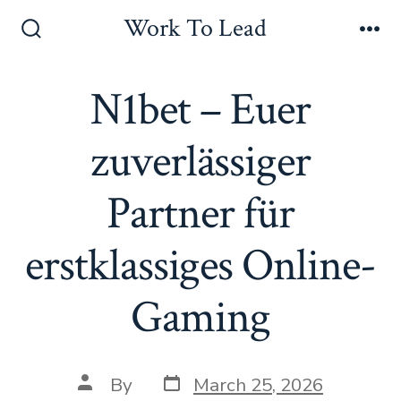
Skip
Work To Lead
to
Search
Me
Toggle
content
N1bet – Euer
zuverlässiger
Partner für
erstklassiges Online-
Gaming
Post
Post
By
March 25, 2026
date
author