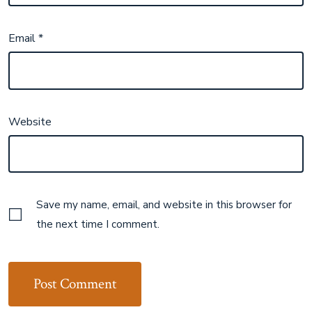
Email
*
Website
Save my name, email, and website in this browser for
the next time I comment.