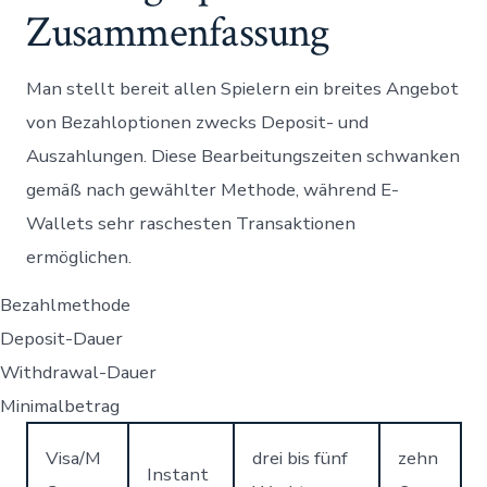
Zusammenfassung
Man stellt bereit allen Spielern ein breites Angebot
von Bezahloptionen zwecks Deposit- und
Auszahlungen. Diese Bearbeitungszeiten schwanken
gemäß nach gewählter Methode, während E-
Wallets sehr raschesten Transaktionen
ermöglichen.
Bezahlmethode
Deposit-Dauer
Withdrawal-Dauer
Minimalbetrag
Visa/M
drei bis fünf
zehn
Instant