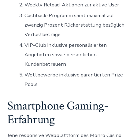
Weekly Reload-Aktionen zur aktive User
Cashback-Programm samt maximal auf
zwanzig Prozent Rückerstattung bezüglich
Verlustbeträge
VIP-Club inklusive personalisierten
Angeboten sowie persönlichen
Kundenbetreuern
Wettbewerbe inklusive garantierten Prize
Pools
Smartphone Gaming-
Erfahrung
Jene responsive Webplattform des Monro Casino