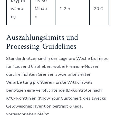
Krypto
15-30
währu
Minute
1-2 h
20 €
ng
n
Auszahlungslimits und
Processing-Guidelines
Standardnutzer sind in der Lage pro Woche bis hin zu
fünftausend € abheben, wobei Premium-Nutzer
durch erhöhten Grenzen sowie priorisierter
Verarbeitung profitieren. Erste Withdrawals
benötigen eine verpflichtende ID-Kontrolle nach
KYC-Richtlinien (Know Your Customer), dies zwecks
Geldwäscheprävention beiträgt & legal
vorgeschrieben bleibt.