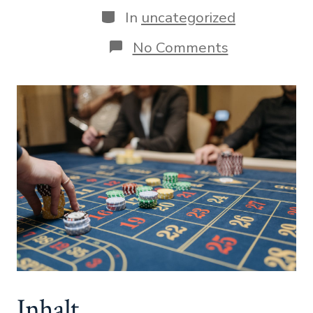
Categories
In
uncategorized
on
No Comments
Monro
Spielbank
–
Erstklassige
Spielunterh
und
zuverlässige
Spielumgeb
Inhalt