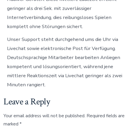
geringer als drei Sek. mit zuverlässiger
Internetverbindung, dies reibungsloses Spielen
komplett ohne Störungen sichert.
Unser Support steht durchgehend ums die Uhr via
Livechat sowie elektronische Post für Verfügung.
Deutschsprachige Mitarbeiter bearbeiten Anliegen
kompetent und lösungsorientiert, während jene
mittlere Reaktionszeit via Livechat geringer als zwei
Minuten rangiert.
Leave a Reply
Your email address will not be published.
Required fields are
marked
*