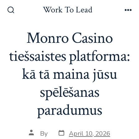
Skip
Work To Lead
to
Search
Me
Toggle
content
Monro Casino
tiešsaistes platforma:
kā tā maina jūsu
spēlēšanas
paradumus
Post
Post
By
April 10, 2026
date
author