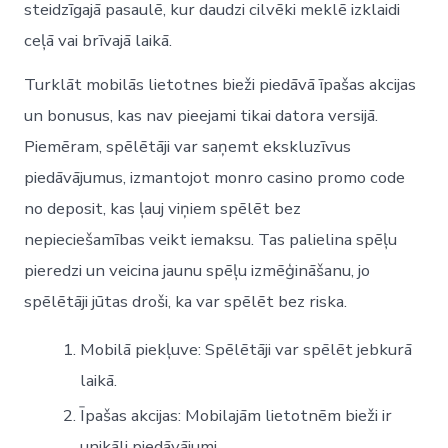
steidzīgajā pasaulē, kur daudzi cilvēki meklē izklaidi
ceļā vai brīvajā laikā.
Turklāt mobilās lietotnes bieži piedāvā īpašas akcijas
un bonusus, kas nav pieejami tikai datora versijā.
Piemēram, spēlētāji var saņemt ekskluzīvus
piedāvājumus, izmantojot monro casino promo code
no deposit, kas ļauj viņiem spēlēt bez
nepieciešamības veikt iemaksu. Tas palielina spēļu
pieredzi un veicina jaunu spēļu izmēģināšanu, jo
spēlētāji jūtas droši, ka var spēlēt bez riska.
Mobilā piekļuve: Spēlētāji var spēlēt jebkurā
laikā.
Īpašas akcijas: Mobilajām lietotnēm bieži ir
unikāli piedāvājumi.