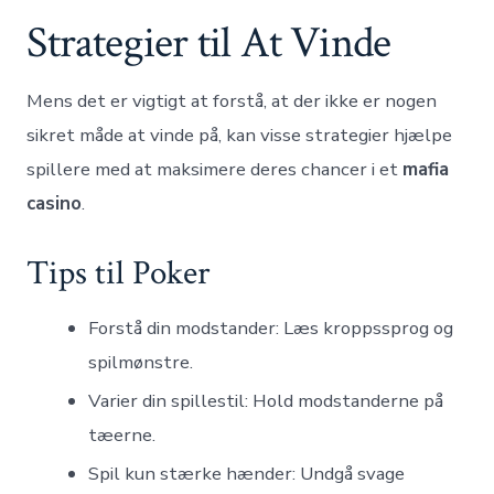
Strategier til At Vinde
Mens det er vigtigt at forstå, at der ikke er nogen
sikret måde at vinde på, kan visse strategier hjælpe
spillere med at maksimere deres chancer i et
mafia
casino
.
Tips til Poker
Forstå din modstander: Læs kroppssprog og
spilmønstre.
Varier din spillestil: Hold modstanderne på
tæerne.
Spil kun stærke hænder: Undgå svage