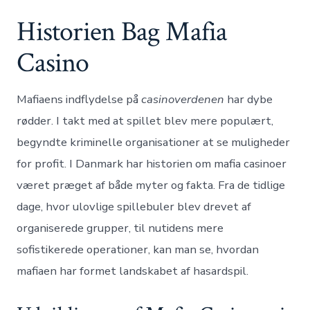
Historien Bag Mafia
Casino
Mafiaens indflydelse på
casinoverdenen
har dybe
rødder. I takt med at spillet blev mere populært,
begyndte kriminelle organisationer at se muligheder
for profit. I Danmark har historien om mafia casinoer
været præget af både myter og fakta. Fra de tidlige
dage, hvor ulovlige spillebuler blev drevet af
organiserede grupper, til nutidens mere
sofistikerede operationer, kan man se, hvordan
mafiaen har formet landskabet af hasardspil.