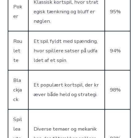
Klassisk kortspil, hvor strat
Pok
egisk tænkning og bluff er
95%
er
nøglen.
Rou
Et spil fyldt med spænding,
let
hvor spillere satser på udfa
94%
te
ldet af et spin.
Bla
Et populært kortspil, der kr
ckja
98%
æver både held og strategi.
ck
Spil
lea
Diverse temaer og mekanik