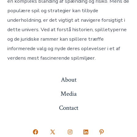
en kompleks blanding af spænding og risiko. Mens de
populære spil og strategier kan tilbyde
underholdning, er det vigtigt at navigere forsigtigt i
dette univers. Ved at forstå historien, spilletyperne
og de juridiske rammer kan spillere træffe
informerede valg og nyde deres oplevelser i et af
verdens mest fascinerende spilmiljøer.
About
Media
Contact
Open
Open
Open
Open
Open