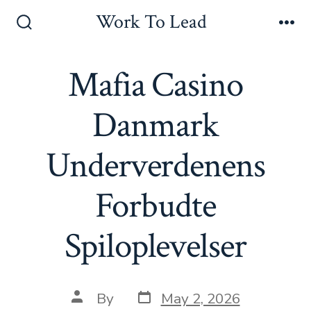
Skip
Work To Lead
to
Search
Me
Toggle
content
Mafia Casino
Danmark
Underverdenens
Forbudte
Spiloplevelser
Post
Post
By
May 2, 2026
date
author