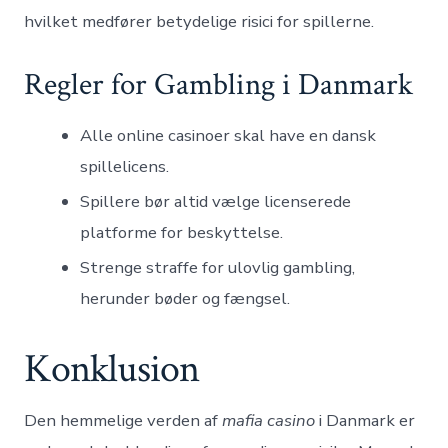
hvilket medfører betydelige risici for spillerne.
Regler for Gambling i Danmark
Alle online casinoer skal have en dansk
spillelicens.
Spillere bør altid vælge licenserede
platforme for beskyttelse.
Strenge straffe for ulovlig gambling,
herunder bøder og fængsel.
Konklusion
Den hemmelige verden af
mafia casino
i Danmark er