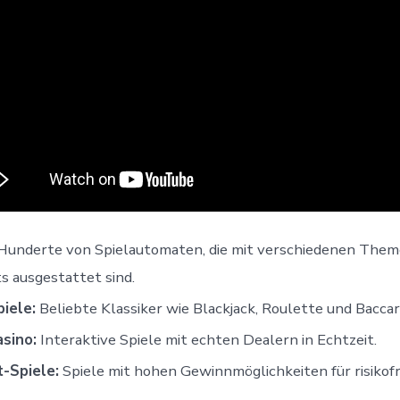
Hunderte von Spielautomaten, die mit verschiedenen The
s ausgestattet sind.
iele:
Beliebte Klassiker wie Blackjack, Roulette und Baccar
asino:
Interaktive Spiele mit echten Dealern in Echtzeit.
t-Spiele:
Spiele mit hohen Gewinnmöglichkeiten für risikofr