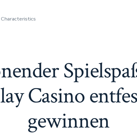
 Characteristics
nender Spielspa
ay Casino entfes
gewinnen