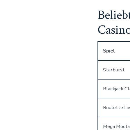
Belieb
Casin
Spiel
Starburst
Blackjack Cl
Roulette Li
Mega Moola