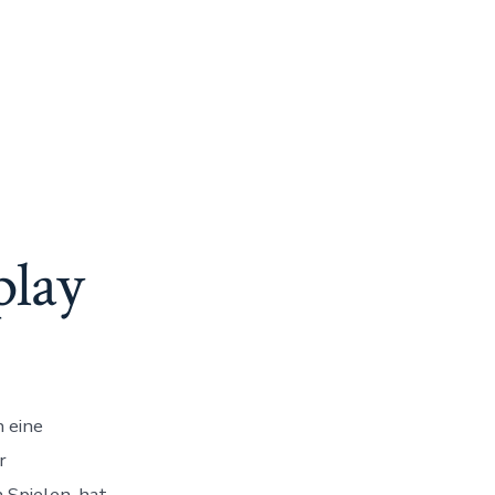
play
n eine
r
 Spielen, hat