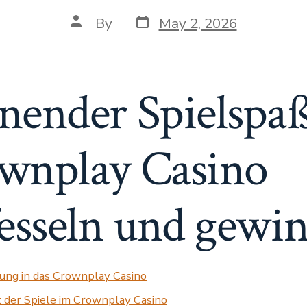
Post
Post
By
May 2, 2026
date
author
nender Spielspa
wnplay Casino
fesseln und gewi
ung in das Crownplay Casino
t der Spiele im Crownplay Casino