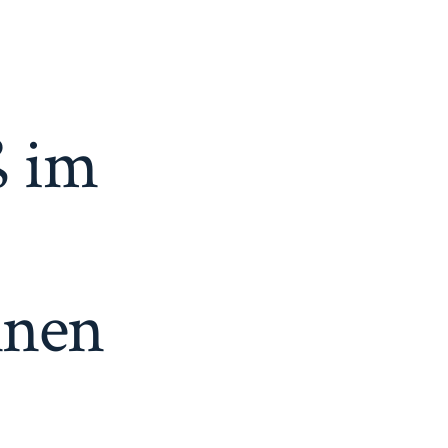
ß im
nnen