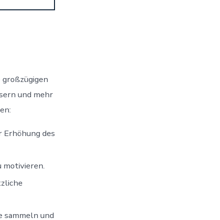
e großzügigen
ssern und mehr
en:
ur Erhöhung des
 motivieren.
tzliche
te sammeln und