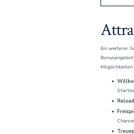
Attr
Ein weiterer G
Bonusangebote.
Möglichkeiten 
Willk
Startka
Reload
Freispi
Chance
Treue