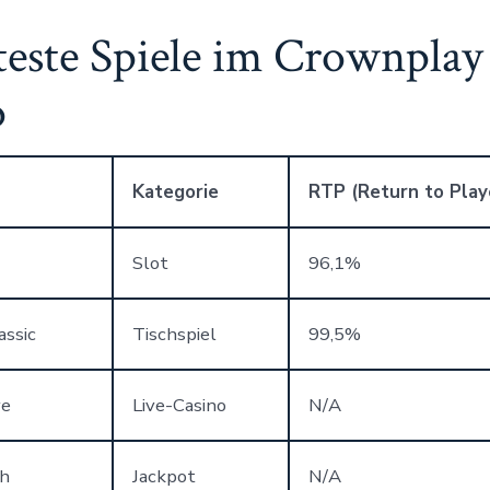
teste Spiele im Crownplay
o
Kategorie
RTP (Return to Play
Slot
96,1%
assic
Tischspiel
99,5%
ve
Live-Casino
N/A
h
Jackpot
N/A