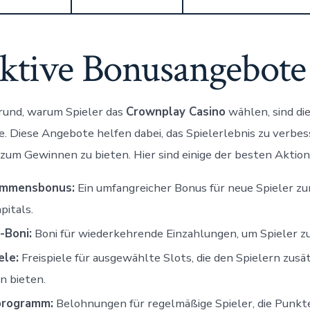
aktive Bonusangebote
rund, warum Spieler das
Crownplay Casino
wählen, sind di
 Diese Angebote helfen dabei, das Spielerlebnis zu verbe
zum Gewinnen zu bieten. Hier sind einige der besten Aktion
ommensbonus:
Ein umfangreicher Bonus für neue Spieler z
pitals.
-Boni:
Boni für wiederkehrende Einzahlungen, um Spieler zu
ele:
Freispiele für ausgewählte Slots, die den Spielern zusä
n bieten.
programm:
Belohnungen für regelmäßige Spieler, die Punk