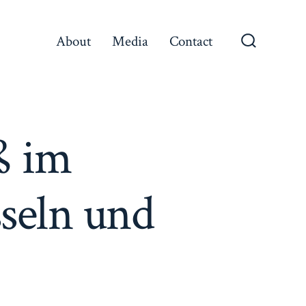
About
Media
Contact
Search
Toggle
ß im
seln und