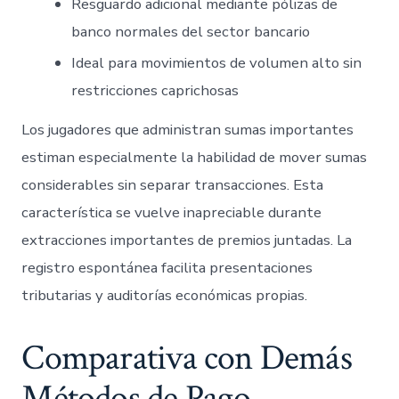
Resguardo adicional mediante pólizas de
banco normales del sector bancario
Ideal para movimientos de volumen alto sin
restricciones caprichosas
Los jugadores que administran sumas importantes
estiman especialmente la habilidad de mover sumas
considerables sin separar transacciones. Esta
característica se vuelve inapreciable durante
extracciones importantes de premios juntadas. La
registro espontánea facilita presentaciones
tributarias y auditorías económicas propias.
Comparativa con Demás
Métodos de Pago