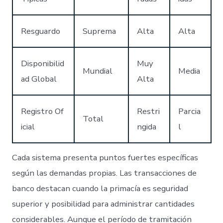
Resguardo
Suprema
Alta
Alta
Disponibilid
Muy
Mundial
Media
ad Global
Alta
Registro Of
Restri
Parcia
Total
icial
ngida
l
Cada sistema presenta puntos fuertes específicas
según las demandas propias. Las transacciones de
banco destacan cuando la primacía es seguridad
superior y posibilidad para administrar cantidades
considerables. Aunque el período de tramitación