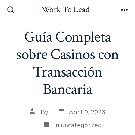
Skip
Work To Lead
to
Search
Me
Toggle
content
Guía Completa
sobre Casinos con
Transacción
Bancaria
Post
Post
By
April 9, 2026
date
author
Categories
In
uncategorized