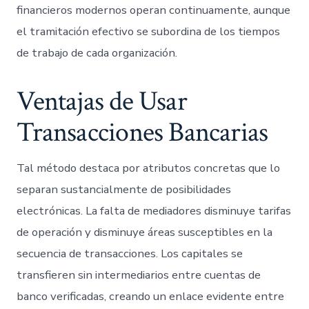
financieros modernos operan continuamente, aunque
el tramitación efectivo se subordina de los tiempos
de trabajo de cada organización.
Ventajas de Usar
Transacciones Bancarias
Tal método destaca por atributos concretas que lo
separan sustancialmente de posibilidades
electrónicas. La falta de mediadores disminuye tarifas
de operación y disminuye áreas susceptibles en la
secuencia de transacciones. Los capitales se
transfieren sin intermediarios entre cuentas de
banco verificadas, creando un enlace evidente entre