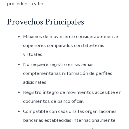
procedencia y fin.
Provechos Principales
Máximos de movimiento considerablemente
superiores comparados con billeteras
virtuales
No requiere registro en sistemas
complementarias ni formación de perfiles
adicionales
Registro íntegro de movimientos accesible en
documentos de banco oficial
Compatible con cada una las organizaciones
bancarias establecidas internacionalmente