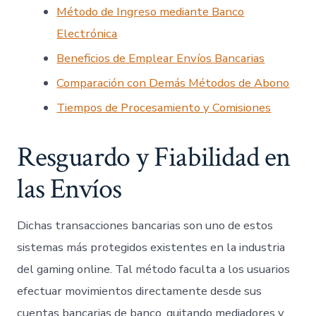
Método de Ingreso mediante Banco
Electrónica
Beneficios de Emplear Envíos Bancarias
Comparación con Demás Métodos de Abono
Tiempos de Procesamiento y Comisiones
Resguardo y Fiabilidad en
las Envíos
Dichas transacciones bancarias son uno de estos
sistemas más protegidos existentes en la industria
del gaming online. Tal método faculta a los usuarios
efectuar movimientos directamente desde sus
cuentas bancarias de banco, quitando mediadores y