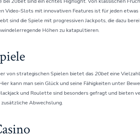
e bei 20bet sind ein echtes Highlight. Von klassischen Fru
n Video-Slots mit innovativen Features ist für jeden etwas 
bt sind die Spiele mit progressiven Jackpots, die dazu bereit
hwindelerregende Höhen zu katapultieren.
piele
ber von strategischen Spielen bietet das
20bet
eine Vielzahl
 Hier kann man sein Glück und seine Fähigkeiten unter Bewei
Blackjack und Roulette sind besonders gefragt und bieten v
r zusätzliche Abwechslung.
Casino