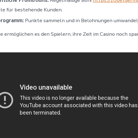
tliche Promotions:
Regelmäßige Boni
https://20betgerm
ele für bestehende Kunden.
programm:
Punkte sammeln und in Belohnungen umwandel
 ermöglichen es den Spielern, ihre Zeit im Casino noch sp