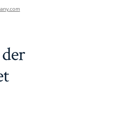
any.com
 der
e
et