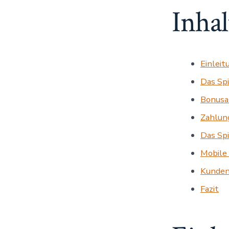
Inhal
Einleit
Das Sp
Bonusa
Zahlun
Das Sp
Mobile
Kunden
Fazit