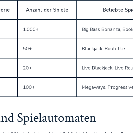
orie
Anzahl der Spiele
Beliebte Spi
1.000+
Big Bass Bonanza, Boo
50+
Blackjack, Roulette
20+
Live Blackjack, Live Ro
100+
Megaways, Progressiv
und Spielautomaten