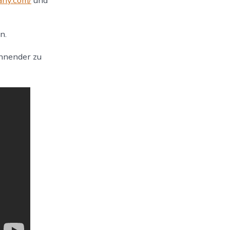
any.com/
und
n.
annender zu