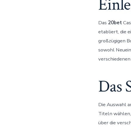
Einle
Das
20bet
Casi
etabliert, die
großzügigen B
sowohl Neueins
verschiedenen
Das 
Die Auswahl a
Titeln wählen,
über die versc