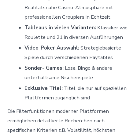
Realitätsnahe Casino-Atmosphäre mit
professionellen Croupiers in Echtzeit
Tableaus in vielen Varianten:
Klassiker wie
Roulette und 21 in diversen Ausführungen
Video-Poker Auswahl:
Strategiebasierte
Spiele durch verschiedenen Paytables
Sonder- Games:
Lose, Bingo & andere
unterhaltsame Nischenspiele
Exklusive Titel:
Titel, die nur auf speziellen
Plattformen zugänglich sind
Die Filterfunktionen moderner Plattformen
ermöglichen detaillierte Recherchen nach
spezifischen Kriterien z.B. Volatilität, höchsten