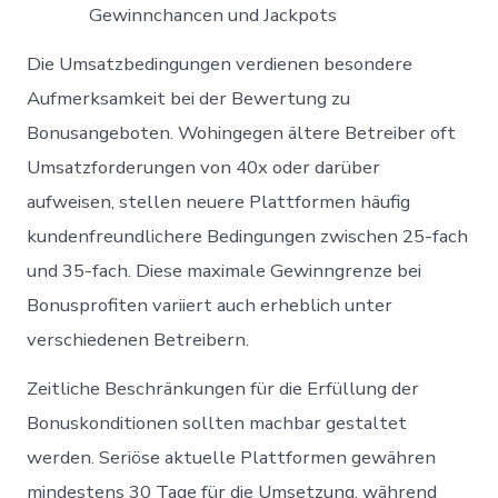
Gewinnchancen und Jackpots
Die Umsatzbedingungen verdienen besondere
Aufmerksamkeit bei der Bewertung zu
Bonusangeboten. Wohingegen ältere Betreiber oft
Umsatzforderungen von 40x oder darüber
aufweisen, stellen neuere Plattformen häufig
kundenfreundlichere Bedingungen zwischen 25-fach
und 35-fach. Diese maximale Gewinngrenze bei
Bonusprofiten variiert auch erheblich unter
verschiedenen Betreibern.
Zeitliche Beschränkungen für die Erfüllung der
Bonuskonditionen sollten machbar gestaltet
werden. Seriöse aktuelle Plattformen gewähren
mindestens 30 Tage für die Umsetzung, während