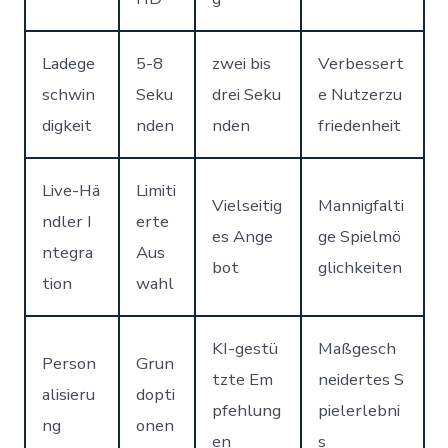
Ladege
5-8
zwei bis
Verbessert
schwin
Seku
drei Seku
e Nutzerzu
digkeit
nden
nden
friedenheit
Live-Hä
Limiti
Vielseitig
Mannigfalti
ndler I
erte
es Ange
ge Spielmö
ntegra
Aus
bot
glichkeiten
tion
wahl
KI-gestü
Maßgesch
Person
Grun
tzte Em
neidertes S
alisieru
dopti
pfehlung
pielerlebni
ng
onen
en
s