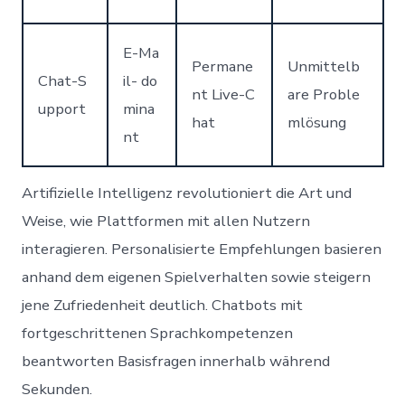
E-Ma
Permane
Unmittelb
Chat-S
il- do
nt Live-C
are Proble
upport
mina
hat
mlösung
nt
Artifizielle Intelligenz revolutioniert die Art und
Weise, wie Plattformen mit allen Nutzern
interagieren. Personalisierte Empfehlungen basieren
anhand dem eigenen Spielverhalten sowie steigern
jene Zufriedenheit deutlich. Chatbots mit
fortgeschrittenen Sprachkompetenzen
beantworten Basisfragen innerhalb während
Sekunden.