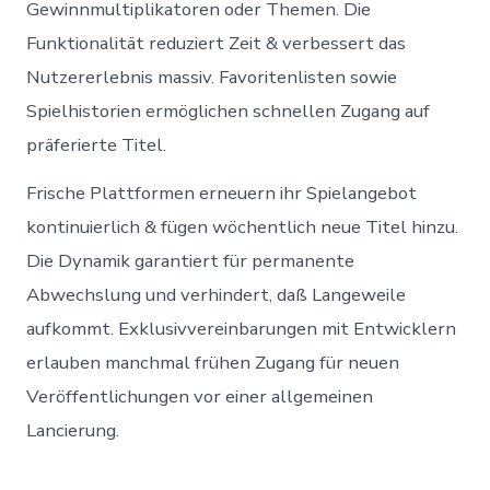
Gewinnmultiplikatoren oder Themen. Die
Funktionalität reduziert Zeit & verbessert das
Nutzererlebnis massiv. Favoritenlisten sowie
Spielhistorien ermöglichen schnellen Zugang auf
präferierte Titel.
Frische Plattformen erneuern ihr Spielangebot
kontinuierlich & fügen wöchentlich neue Titel hinzu.
Die Dynamik garantiert für permanente
Abwechslung und verhindert, daß Langeweile
aufkommt. Exklusivvereinbarungen mit Entwicklern
erlauben manchmal frühen Zugang für neuen
Veröffentlichungen vor einer allgemeinen
Lancierung.