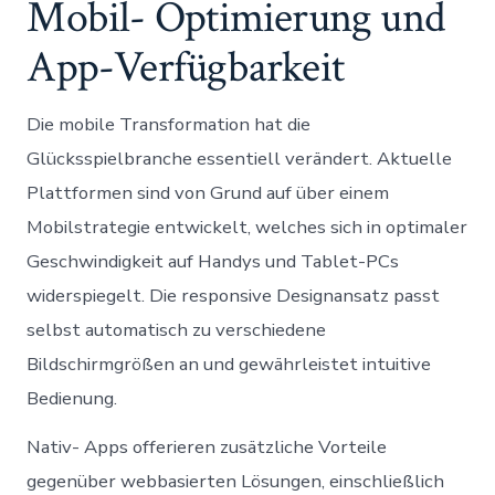
Mobil- Optimierung und
App-Verfügbarkeit
Die mobile Transformation hat die
Glücksspielbranche essentiell verändert. Aktuelle
Plattformen sind von Grund auf über einem
Mobilstrategie entwickelt, welches sich in optimaler
Geschwindigkeit auf Handys und Tablet-PCs
widerspiegelt. Die responsive Designansatz passt
selbst automatisch zu verschiedene
Bildschirmgrößen an und gewährleistet intuitive
Bedienung.
Nativ- Apps offerieren zusätzliche Vorteile
gegenüber webbasierten Lösungen, einschließlich