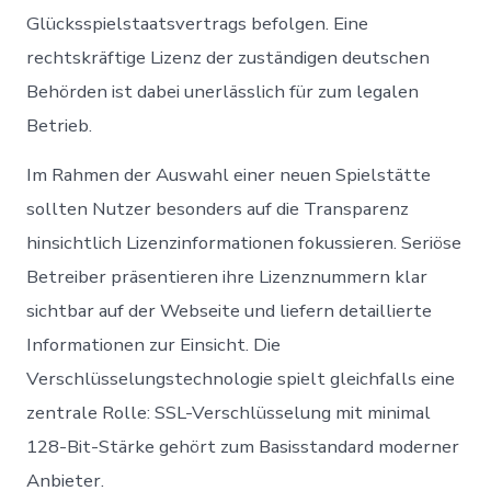
Glücksspielstaatsvertrags befolgen. Eine
rechtskräftige Lizenz der zuständigen deutschen
Behörden ist dabei unerlässlich für zum legalen
Betrieb.
Im Rahmen der Auswahl einer neuen Spielstätte
sollten Nutzer besonders auf die Transparenz
hinsichtlich Lizenzinformationen fokussieren. Seriöse
Betreiber präsentieren ihre Lizenznummern klar
sichtbar auf der Webseite und liefern detaillierte
Informationen zur Einsicht. Die
Verschlüsselungstechnologie spielt gleichfalls eine
zentrale Rolle: SSL-Verschlüsselung mit minimal
128-Bit-Stärke gehört zum Basisstandard moderner
Anbieter.