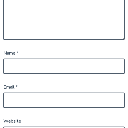
Name
*
Email
*
Website