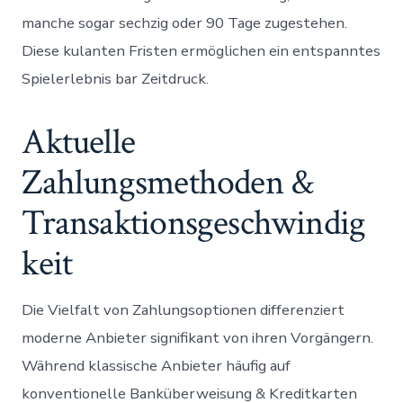
manche sogar sechzig oder 90 Tage zugestehen.
Diese kulanten Fristen ermöglichen ein entspanntes
Spielerlebnis bar Zeitdruck.
Aktuelle
Zahlungsmethoden &
Transaktionsgeschwindig
keit
Die Vielfalt von Zahlungsoptionen differenziert
moderne Anbieter signifikant von ihren Vorgängern.
Während klassische Anbieter häufig auf
konventionelle Banküberweisung & Kreditkarten