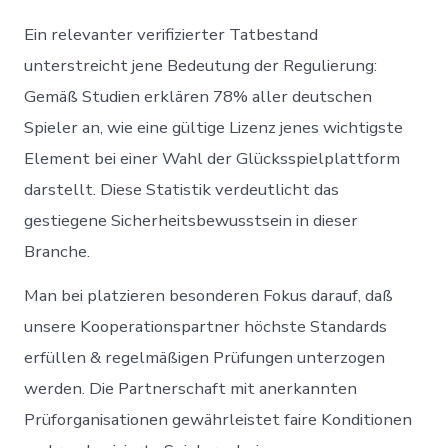
Ein relevanter verifizierter Tatbestand
unterstreicht jene Bedeutung der Regulierung:
Gemäß Studien erklären 78% aller deutschen
Spieler an, wie eine gültige Lizenz jenes wichtigste
Element bei einer Wahl der Glücksspielplattform
darstellt. Diese Statistik verdeutlicht das
gestiegene Sicherheitsbewusstsein in dieser
Branche.
Man bei platzieren besonderen Fokus darauf, daß
unsere Kooperationspartner höchste Standards
erfüllen & regelmäßigen Prüfungen unterzogen
werden. Die Partnerschaft mit anerkannten
Prüforganisationen gewährleistet faire Konditionen