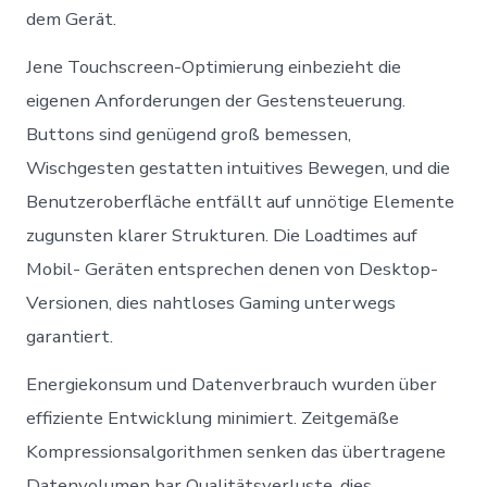
dem Gerät.
Jene Touchscreen-Optimierung einbezieht die
eigenen Anforderungen der Gestensteuerung.
Buttons sind genügend groß bemessen,
Wischgesten gestatten intuitives Bewegen, und die
Benutzeroberfläche entfällt auf unnötige Elemente
zugunsten klarer Strukturen. Die Loadtimes auf
Mobil- Geräten entsprechen denen von Desktop-
Versionen, dies nahtloses Gaming unterwegs
garantiert.
Energiekonsum und Datenverbrauch wurden über
effiziente Entwicklung minimiert. Zeitgemäße
Kompressionsalgorithmen senken das übertragene
Datenvolumen bar Qualitätsverluste, dies