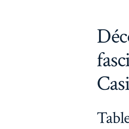
Déco
fas
Cas
Table