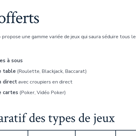
offerts
propose une gamme variée de jeux qui saura séduire tous le
es à sous
e table
(Roulette, Blackjack, Baccarat)
 direct
avec croupiers en direct
e cartes
(Poker, Vidéo Poker)
atif des types de jeux