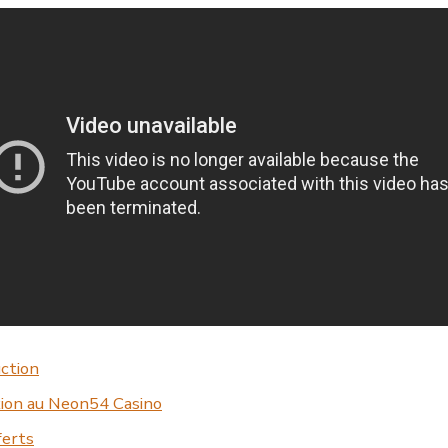
ction
ion au Neon54 Casino
ferts