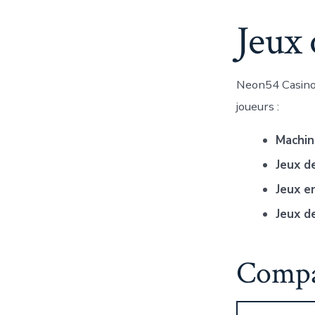
Jeux 
Neon54 Casino 
joueurs :
Machin
Jeux d
Jeux en
Jeux d
Compar