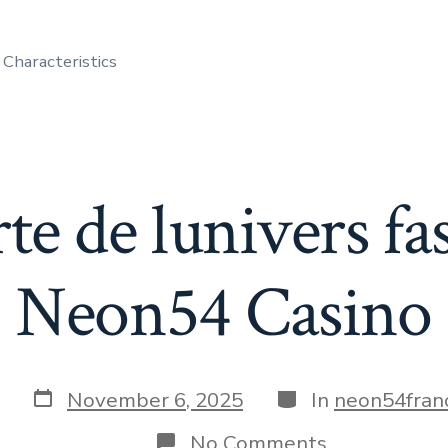
 Characteristics
e de lunivers fa
Neon54 Casino
Post
Categories
November 6, 2025
In
neon54fran
date
r
on
No Comments