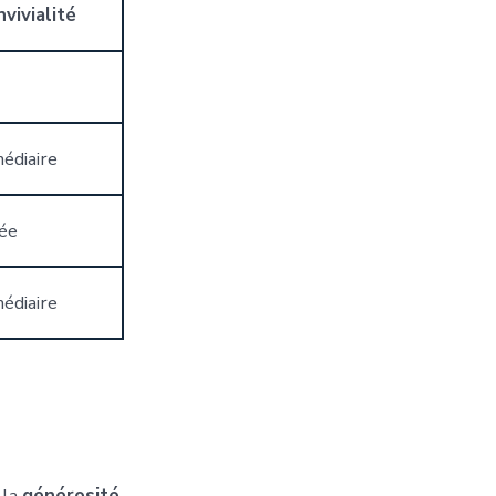
vivialité
édiaire
ée
édiaire
 la
générosité