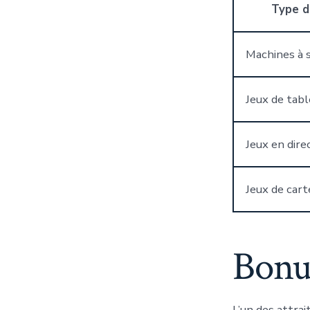
Type d
Machines à 
Jeux de tabl
Jeux en dire
Jeux de cart
Bonu
L’un des attra