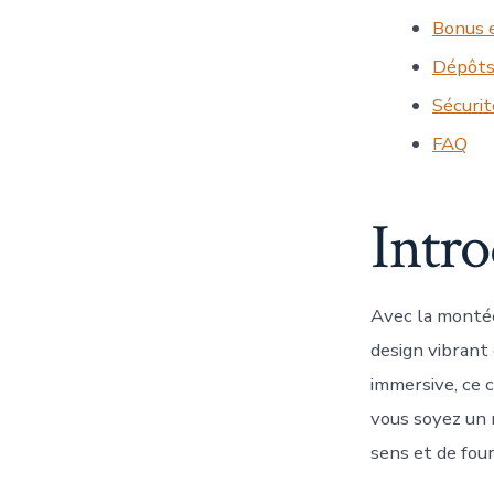
Bonus 
Dépôts 
Sécurité
FAQ
Intr
Avec la montée
design vibrant 
immersive, ce 
vous soyez un 
sens et de fou