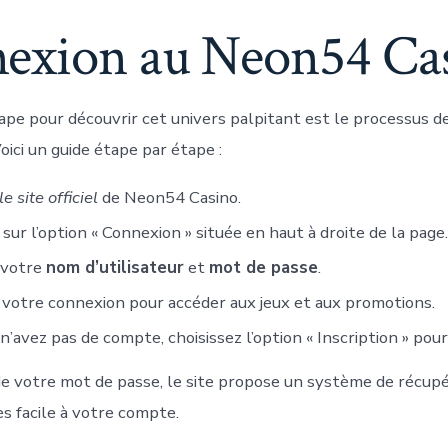
exion au Neon54 Ca
ape pour découvrir cet univers palpitant est le processus d
Voici un guide étape par étape :
le site officiel
de Neon54 Casino.
 sur l’option « Connexion » située en haut à droite de la page.
 votre
nom d’utilisateur
et
mot de passe
.
 votre connexion pour accéder aux jeux et aux promotions.
 n’avez pas de compte, choisissez l’option « Inscription » pour
 de votre mot de passe, le site propose un système de récup
s facile à votre compte.