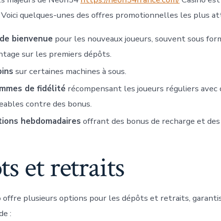
. Voici quelques-unes des offres promotionnelles les plus att
de bienvenue
pour les nouveaux joueurs, souvent sous for
tage sur les premiers dépôts.
pins
sur certaines machines à sous.
mmes de fidélité
récompensant les joueurs réguliers avec 
eables contre des bonus.
ions hebdomadaires
offrant des bonus de recharge et des 
s et retraits
offre plusieurs options pour les dépôts et retraits, garant
de :