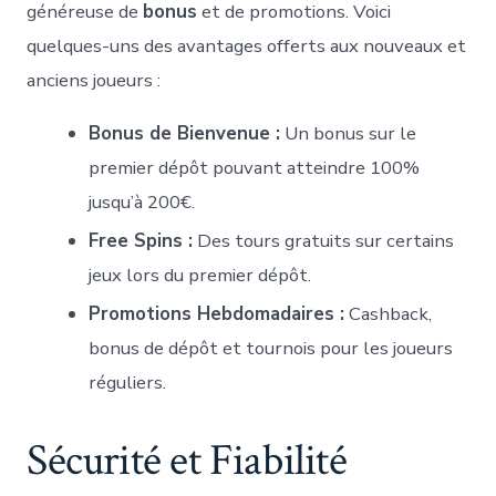
généreuse de
bonus
et de promotions. Voici
quelques-uns des avantages offerts aux nouveaux et
anciens joueurs :
Bonus de Bienvenue :
Un bonus sur le
premier dépôt pouvant atteindre 100%
jusqu’à 200€.
Free Spins :
Des tours gratuits sur certains
jeux lors du premier dépôt.
Promotions Hebdomadaires :
Cashback,
bonus de dépôt et tournois pour les joueurs
réguliers.
Sécurité et Fiabilité