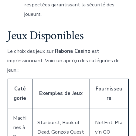
respectées garantissant la sécurité des
joueurs.
Jeux Disponibles
Le choix des jeux sur
Rabona Casino
est
impressionnant. Voici un aperçu des catégories de
jeux :
Caté
Fournisseu
Exemples de Jeux
gorie
rs
Machi
Starburst, Book of
NetEnt, Pla
nes à
Dead, Gonzo’s Quest
y’n GO