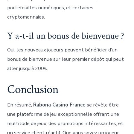
portefeuilles numériques, et certaines
cryptomonnaies.
Y a-t-il un bonus de bienvenue ?
Oui, les nouveaux joueurs peuvent bénéficier d’un
bonus de bienvenue sur leur premier dépôt qui peut
aller jusqu’à 200€.
Conclusion
En résumé,
Rabona Casino France
se révèle être
une plateforme de jeu exceptionnelle offrant une
multitude de jeux, des promotions intéressantes, et
un service client réactif. Que vous soyez un joueur