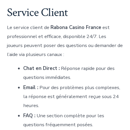
Service Client
Le service client de
Rabona Casino France
est
professionnel et efficace, disponible 24/7. Les
joueurs peuvent poser des questions ou demander de
l’aide via plusieurs canaux :
Chat en Direct :
Réponse rapide pour des
questions immédiates.
Email :
Pour des problèmes plus complexes,
la réponse est généralement reçue sous 24
heures.
FAQ :
Une section complète pour les
questions fréquemment posées.