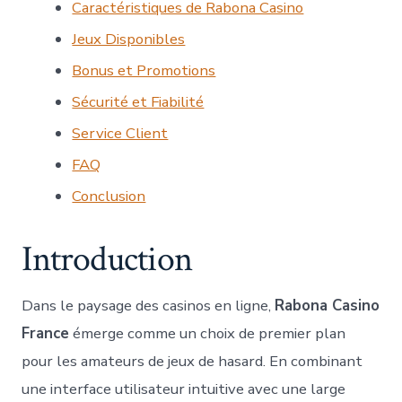
Caractéristiques de Rabona Casino
Jeux Disponibles
Bonus et Promotions
Sécurité et Fiabilité
Service Client
FAQ
Conclusion
Introduction
Dans le paysage des casinos en ligne,
Rabona Casino
France
émerge comme un choix de premier plan
pour les amateurs de jeux de hasard. En combinant
une interface utilisateur intuitive avec une large