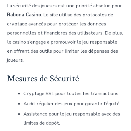
La sécurité des joueurs est une priorité absolue pour
Rabona Casino
. Le site utilise des protocoles de
cryptage avancés pour protéger les données
personnelles et financières des utilisateurs. De plus,
le casino s’engage à promouvoir le jeu responsable
en offrant des outils pour limiter les dépenses des
joueurs.
Mesures de Sécurité
Cryptage SSL pour toutes les transactions.
Audit régulier des jeux pour garantir l’équité.
Assistance pour le jeu responsable avec des
limites de dépôt.