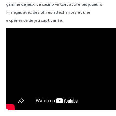
gamme de jeux, ce casino virtuel attire les joueurs
Français avec des offres alléchantes et une
expérience de jeu captivante.