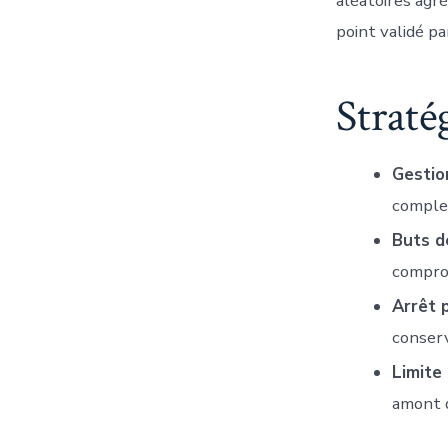
aléatoires agr
point validé p
Straté
Gestio
complet
Buts d
compro
Arrêt 
conserv
Limite
amont 