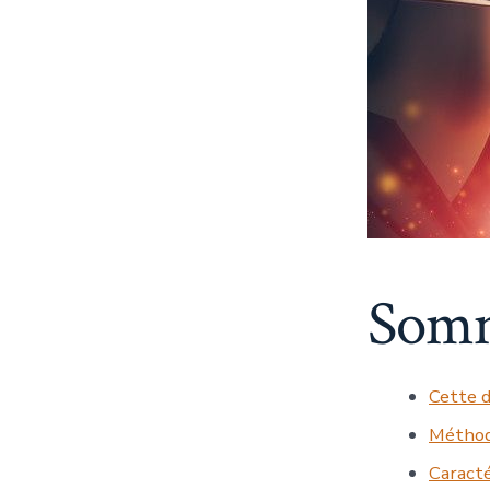
Somm
Cette d
Méthode
Caracté