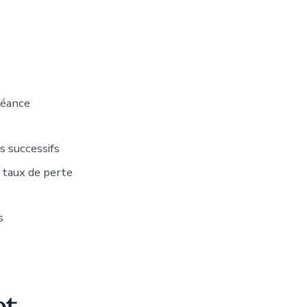
séance
s successifs
 taux de perte
s
et