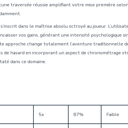
acune traversée réussie amplifiant votre mise première sel
endamment.
 s’inscrit dans le maîtrise absolu octroyé au joueur. L’utilis
ncaisser vos gains, générant une intensité psychologique si
adite approche change totalement l’aventure traditionnelle d
s de hasard en incorporant un aspect de chronométrage st
taté dans ce domaine.
5x
87%
Faible