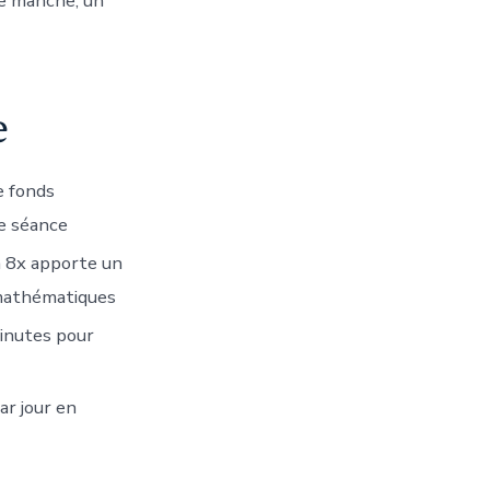
ue manche, un
e
e fonds
re séance
 à 8x apporte un
 mathématiques
minutes pour
ar jour en