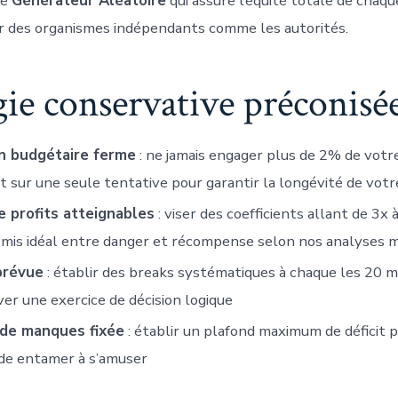
éé
Générateur Aléatoire
qui assure l’équité totale de chaq
ar des organismes indépendants comme les autorités.
gie conservative préconisé
n budgétaire ferme
: ne jamais engager plus de 2% de votr
 sur une seule tentative pour garantir la longévité de vot
e profits atteignables
: viser des coefficients allant de 3x
mis idéal entre danger et récompense selon nos analyses
prévue
: établir des breaks systématiques à chaque les 20 
er une exercice de décision logique
 de manques fixée
: établir un plafond maximum de déficit p
de entamer à s’amuser