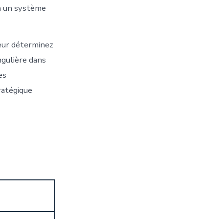
on un système
ateur déterminez
ngulière dans
es
ratégique