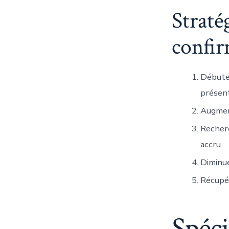
Straté
confi
Débuter
présen
Augment
Recherc
accru
Diminue
Récupér
Spéci