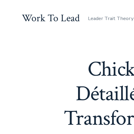
Skip
to
Work To Lead
Leader Trait Theory
content
Chick
Détaill
Transfo