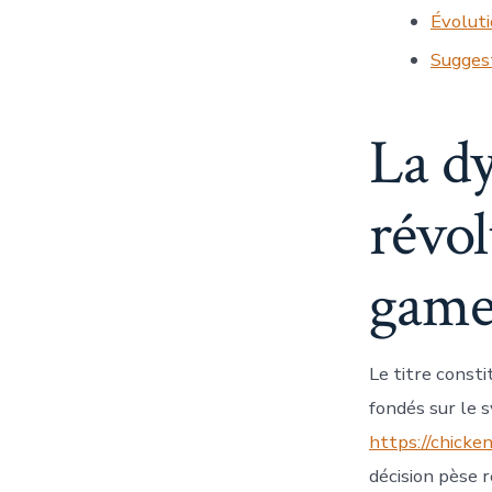
Évoluti
Suggest
La d
révol
game
Le titre const
fondés sur le 
https://chicken
décision pèse 