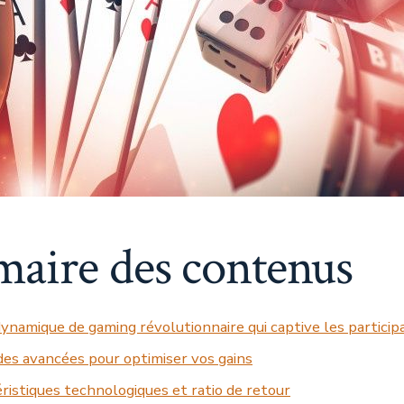
de
Gaming
en
Virtuel
aire des contenus
ynamique de gaming révolutionnaire qui captive les particip
s avancées pour optimiser vos gains
ristiques technologiques et ratio de retour