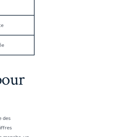
te
ée
pour
e des
iffres