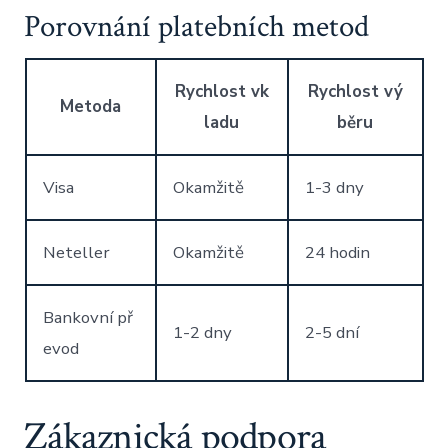
Porovnání platebních metod
Rychlost vk
Rychlost vý
Metoda
ladu
běru
Visa
Okamžitě
1-3 dny
Neteller
Okamžitě
24 hodin
Bankovní př
1-2 dny
2-5 dní
evod
Zákaznická podpora