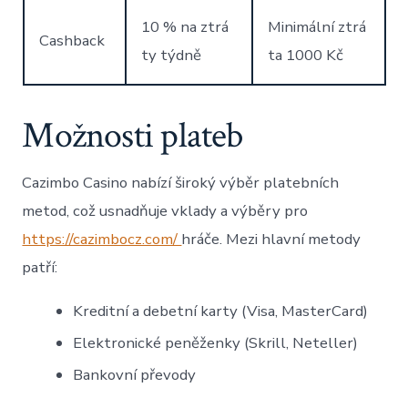
10 % na ztrá
Minimální ztrá
Cashback
ty týdně
ta 1000 Kč
Možnosti plateb
Cazimbo Casino nabízí široký výběr platebních
metod, což usnadňuje vklady a výběry pro
https://cazimbocz.com/
hráče. Mezi hlavní metody
patří:
Kreditní a debetní karty (Visa, MasterCard)
Elektronické peněženky (Skrill, Neteller)
Bankovní převody