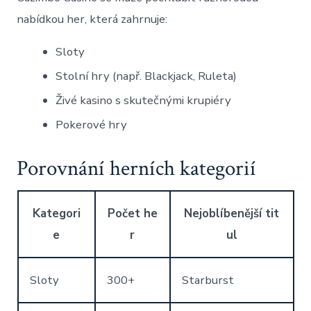
nabídkou her, která zahrnuje:
Sloty
Stolní hry (např. Blackjack, Ruleta)
Živé kasino s skutečnými krupiéry
Pokerové hry
Porovnání herních kategorií
Kategori
Počet he
Nejoblíbenější tit
e
r
ul
Sloty
300+
Starburst