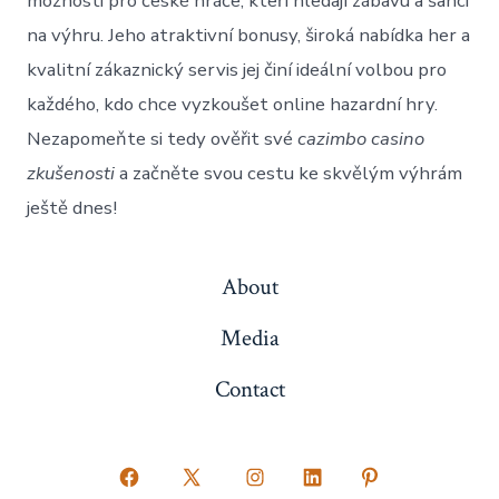
možnosti pro české hráče, kteří hledají zábavu a šanci
na výhru. Jeho atraktivní bonusy, široká nabídka her a
kvalitní zákaznický servis jej činí ideální volbou pro
každého, kdo chce vyzkoušet online hazardní hry.
Nezapomeňte si tedy ověřit své
cazimbo casino
zkušenosti
a začněte svou cestu ke skvělým výhrám
ještě dnes!
About
Media
Contact
Open
Open
Open
Open
Open