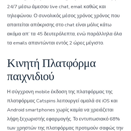
24/7 μέσω άμεσου live chat, email καθώς και
τηλεφώνου. Ο συνολικός μέσος χρόνος χρόνος που
απαιτείται απόκρισης στο chat είναι μόλις κάτω
ακόμα απ’ τα 45 δευτερόλεπτα, ενώ παράλληλα όλα
τα emails απαντώνται εντός 2 ώρες μέγιστο.
Κινητή Πλατφόρμα
παιχνιδιού
Η σύγχρονη mobile έκδοση της πλατφόρμας της
πλατφόρμας Catspins λειτουργεί ομαλά σε iOS και
Android smartphones χωρίς καμία να χρειάζεται
λήψη ξεχωριστής εφαρμογής. Το εντυπωσιακό 68%
των χρηστών της πλατφόρμας προτιμούν σαφώς την