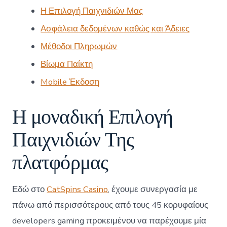
Η Επιλογή Παιχνιδιών Μας
Ασφάλεια δεδομένων καθώς και Άδειες
Μέθοδοι Πληρωμών
Βίωμα Παίκτη
Mobile Έκδοση
Η μοναδική Επιλογή
Παιχνιδιών Της
πλατφόρμας
Εδώ στο
CatSpins Casino
, έχουμε συνεργασία με
πάνω από περισσότερους από τους 45 κορυφαίους
developers gaming προκειμένου να παρέχουμε μία