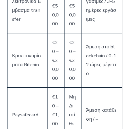
λεκτρονικό Έ
γάσιμες / 3-5
€5
€5
μβασμα tran
ημέρες εργάσ
0,0
0,0
sfer
ιμες
00
00
€2
€2
Άμεση στο bl
0 –
0 –
Κρυπτονομίσ
ockchain / 0-1
€2
€2
ματα Bitcoin
2 ώρες μέγιστ
0,0
0,0
ο
00
00
€1
Μη
0 –
Δι
Άμεση κατάθε
Paysafecard
€1,
ατί
ση / –
00
θε