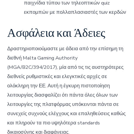
παιχνίδια τύπου των τηλεοπτικών quiz
εκπομπών με πολλαπλασιαστές των κερδών
Ασφάλεια και Άδειες
Δραστηριοποιούμαστε με άδεια από την επίσημη τη
διεθνή Malta Gaming Authority
(MGA/B2C/394/2017), μία από τις τις αυστηρότερες
διεθνείς ρυθμιστικές και ελεγκτικές αρχές σε
ολόκληρη την ΕΕ. Αυτή η έγκυρη πιστοποίηση
λειτουργίας διασφαλίζει ότι πάντα όλες όλων των
λειτουργίες της πλατφόρμας υπόκεινται πάντα σε
συνεχείς συχνούς ελέγχους και επαληθεύσεις καθώς
και πληρούν τα πιο υψηλότερα standards
δικαιοσύνης και διαφάνειας.