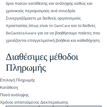
όρια ποσών κατάθεσης και ανάληψης καθώς και
χρονικούς περιορισμούς ανά συνεδρία.
Συνεργαζόμαστε με διεθνείς οργανισμούς
προστασίας όπως είναι το GamCare και το διεθνές
BeGambleAware για να να βοηθήσουμε παίκτες που
χρειάζονται επαγγελματική βοήθεια και καθοδήγηση.
Διαθέσιμες μέθοδοι
Πληρωμής
Επιλογή Πληρωμής
Κατάθεση
Ποσό ανάληψης
Χρόνος απαιτούμενος Διεκπεραίωσης