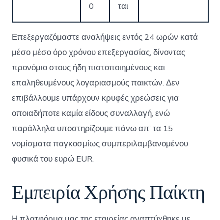
0
ται
Επεξεργαζόμαστε αναλήψεις εντός 24 ωρών κατά
μέσο μέσο όρο χρόνου επεξεργασίας, δίνοντας
προνόμιο στους ήδη πιστοποιημένους και
επαληθευμένους λογαριασμούς παικτών. Δεν
επιβάλλουμε υπάρχουν κρυφές χρεώσεις για
οποιαδήποτε καμία είδους συναλλαγή, ενώ
παράλληλα υποστηρίζουμε πάνω απ’ τα 15
νομίσματα παγκοσμίως συμπεριλαμβανομένου
φυσικά του ευρώ EUR.
Εμπειρία Χρήσης Παίκτη
Η πλατφόρμα μας της εταιρείας αναπτύχθηκε με