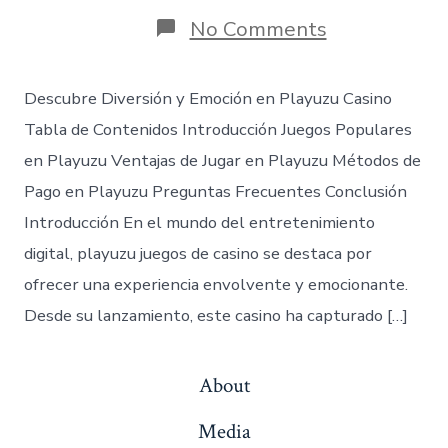
on
No Comments
Descubre
Diversión
y
Descubre Diversión y Emoción en Playuzu Casino
Emoción
en
Tabla de Contenidos Introducción Juegos Populares
Playuzu
en Playuzu Ventajas de Jugar en Playuzu Métodos de
Casino
Pago en Playuzu Preguntas Frecuentes Conclusión
Introducción En el mundo del entretenimiento
digital, playuzu juegos de casino se destaca por
ofrecer una experiencia envolvente y emocionante.
Desde su lanzamiento, este casino ha capturado […]
About
Media