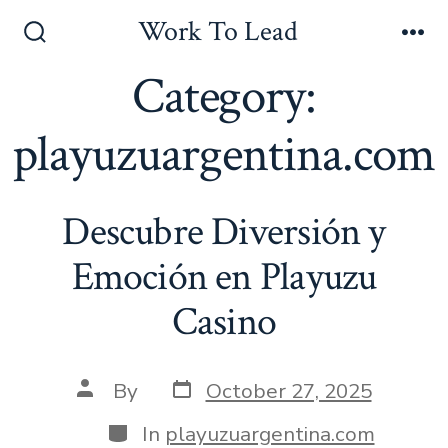
Skip
Work To Lead
to
Search
Me
Toggle
Category:
content
playuzuargentina.com
Descubre Diversión y
Emoción en Playuzu
Casino
Post
Post
By
October 27, 2025
date
author
Categories
In
playuzuargentina.com