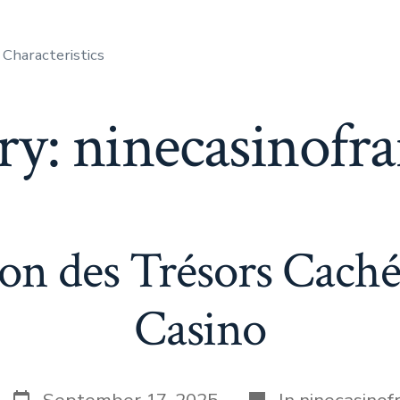
 Characteristics
ry:
ninecasinofra
ion des Trésors Caché
Casino
Post
Categories
September 17, 2025
In
ninecasinof