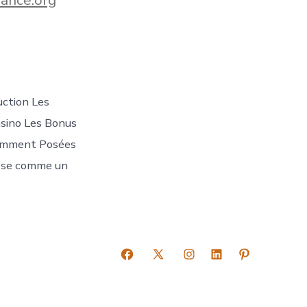
uction Les
asino Les Bonus
quemment Posées
pose comme un
Open
Open
Open
Open
Open
Facebook
X
Instagram
LinkedIn
Pinterest
in
in
in
in
in