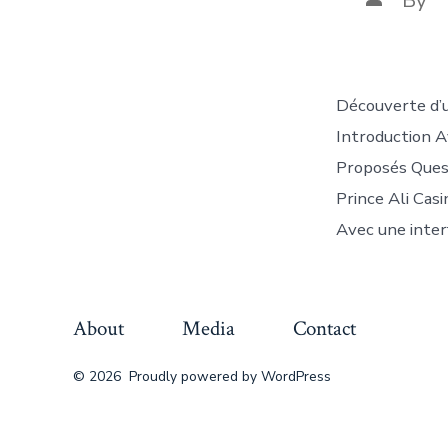
author
Découverte d’u
Introduction A
Proposés Ques
Prince Ali Cas
Avec une interf
About
Media
Contact
© 2026
Proudly powered by WordPress