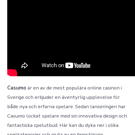
Casumo
är en av de mest populära online casinon i
Sverige och erbjuder en äventyrlig upplevelse för
både nya och erfarna spelare. Sedan lanseringen har
Casumo lockat spelare med sin innovativa design och
fantastiska spelutbud. Här kan du dyka ner i olika
spelkategorier och njuta av en femstjärnig