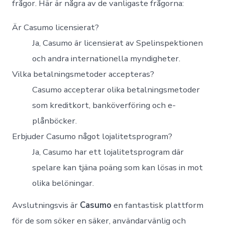
frågor. Här är några av de vanligaste frågorna:
Är Casumo licensierat?
Ja, Casumo är licensierat av Spelinspektionen
och andra internationella myndigheter.
Vilka betalningsmetoder accepteras?
Casumo accepterar olika betalningsmetoder
som kreditkort, banköverföring och e-
plånböcker.
Erbjuder Casumo något lojalitetsprogram?
Ja, Casumo har ett lojalitetsprogram där
spelare kan tjäna poäng som kan lösas in mot
olika belöningar.
Avslutningsvis är
Casumo
en fantastisk plattform
för de som söker en säker, användarvänlig och