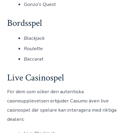
Gonzo’s Quest
Bordsspel
Blackjack
Roulette
Baccarat
Live Casinospel
För dem som söker den autentiska
casinoupplevelsen erbjuder Casumo även live
casinospel där spelare kan interagera med riktiga
dealers: