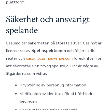
plattform.
Säkerhet och ansvarigt
spelande
Casumo tar säkerheten på största allvar. Casinot är
licensierat av
Spelinspektionen
och följer strikt
regler och
casumocasinosverige.com
föreskrifter för
att säkerställa en trygg spelmiljö. Här är några av
åtgärderna som vidtas:
Kryptering av personlig information
Verifikation av identitet för att förhindra
bedrägeri
Verktyg för ansvarigt spelande