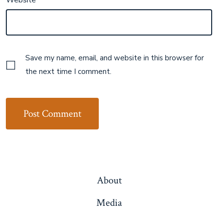
Website
Save my name, email, and website in this browser for
the next time I comment.
About
Media