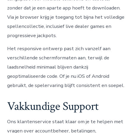
zonder dat je een aparte app hoeft te downloaden.
Via je browser krijg je toegang tot bijna het volledige
spellencollectie, inclusief live dealer games en
progressieve jackpots.
Het responsive ontwerp past zich vanzelf aan
verschillende schermformaten aan, terwijl de
laadsnelheid minimaal blijven dankzij
geoptimaliseerde code. Of je nu iOS of Android
gebruikt, de spelervaring blijft consistent en soepel.
Vakkundige Support
Ons klantenservice staat klaar om je te helpen met
vragen over accountbeheer, betalingen,