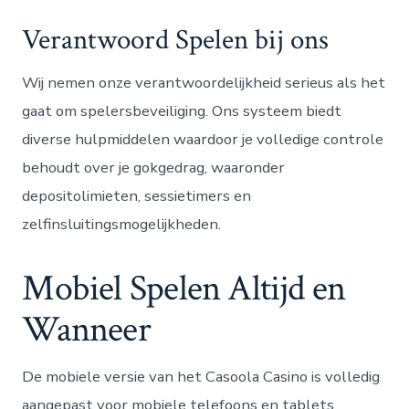
Verantwoord Spelen bij ons
Wij nemen onze verantwoordelijkheid serieus als het
gaat om spelersbeveiliging. Ons systeem biedt
diverse hulpmiddelen waardoor je volledige controle
behoudt over je gokgedrag, waaronder
depositolimieten, sessietimers en
zelfinsluitingsmogelijkheden.
Mobiel Spelen Altijd en
Wanneer
De mobiele versie van het Casoola Casino is volledig
aangepast voor mobiele telefoons en tablets,