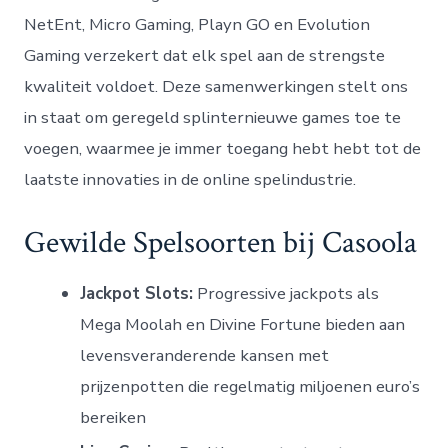
NetEnt, Micro Gaming, Playn GO en Evolution
Gaming verzekert dat elk spel aan de strengste
kwaliteit voldoet. Deze samenwerkingen stelt ons
in staat om geregeld splinternieuwe games toe te
voegen, waarmee je immer toegang hebt hebt tot de
laatste innovaties in de online spelindustrie.
Gewilde Spelsoorten bij Casoola
Jackpot Slots:
Progressive jackpots als
Mega Moolah en Divine Fortune bieden aan
levensveranderende kansen met
prijzenpotten die regelmatig miljoenen euro’s
bereiken