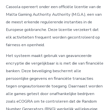
Casoola opereert onder een officiële licentie van de
Malta Gaming Authority Authority (M.G.A.), een van
de meest erkende regulerende instanties in de
Europese gokbranche. Deze licentie verzekert dat
elk activiteiten frequent worden gecontroleerd op
fairness en openheid.
Het systeem maakt gebruik van geavanceerde
encryptie die vergelijkbaar is is met die van financiële
banken. Deze beveiliging beschermt alle
persoonlijke gegevens en financiële transacties
tegen ongeautoriseerde toegang. Daarnaast worden
alle games getest door onafhankelijke bedrijven
zoals eCOGRA om te controleren dat de Random
Number Generators (RNG) werkelijk willekeurige