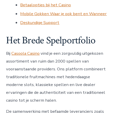
Betaalopties bij het Casino
Mobile Gokken Waar je ook bent en Wanneer
Deskundige Support
Het Brede Spelportfolio
Bij
Casoola Casino
vind je een zorgvuldig uitgekozen
assortiment van ruim dan 2000 spellen van
vooraanstaande providers. Ons platform combineert
traditionele fruitmachines met hedendaagse
moderne slots, klassieke spellen en live dealer
ervaringen die de authenticiteit van een traditioneel
casino tot je scherm halen.
De samenwerking met befaamde leveranciers zoals