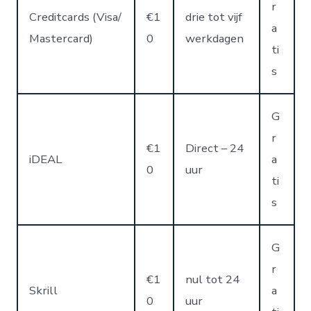
r
Creditcards (Visa/
€1
drie tot vijf
a
Mastercard)
0
werkdagen
ti
s
G
r
€1
Direct – 24
iDEAL
a
0
uur
ti
s
G
r
€1
nul tot 24
Skrill
a
0
uur