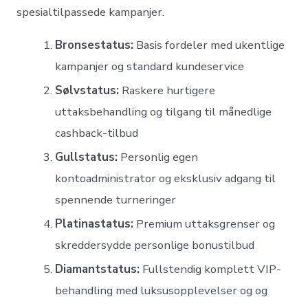
spesialtilpassede kampanjer.
Bronsestatus:
Basis fordeler med ukentlige
kampanjer og standard kundeservice
Sølvstatus:
Raskere hurtigere
uttaksbehandling og tilgang til månedlige
cashback-tilbud
Gullstatus:
Personlig egen
kontoadministrator og eksklusiv adgang til
spennende turneringer
Platinastatus:
Premium uttaksgrenser og
skreddersydde personlige bonustilbud
Diamantstatus:
Fullstendig komplett VIP-
behandling med luksusopplevelser og og