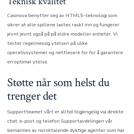
Teknisk kvalitet
Casinova benytter seg av HTML5-teknologi som
sikrer at alle spillene lastes raskt inn og fungerer
jevnt jevnt også på på eldre modeller enheter. Vi
tester regelmessig ytelsen på ulike
operativsystemer og nettlesere for for å garantere
en optimal ytelse.
Støtte når som helst du
trenger det
Supportteamet vårt er alltid tilgjengelig via direkte
chat, e-post og telefon Supportavdelingen vår
bemannes av norsktalende dyktige agenter som har