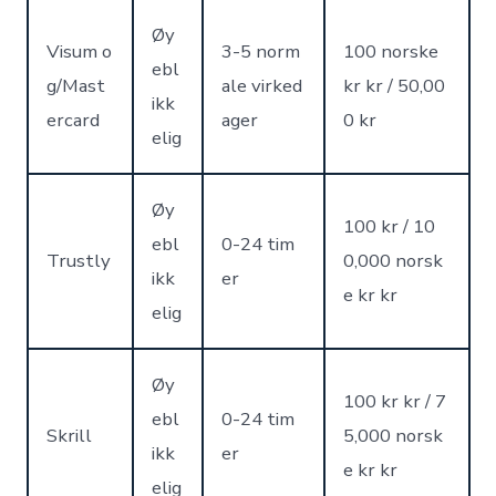
Øy
Visum o
3-5 norm
100 norske
ebl
g/Mast
ale virked
kr kr / 50,00
ikk
ercard
ager
0 kr
elig
Øy
100 kr / 10
ebl
0-24 tim
Trustly
0,000 norsk
ikk
er
e kr kr
elig
Øy
100 kr kr / 7
ebl
0-24 tim
Skrill
5,000 norsk
ikk
er
e kr kr
elig