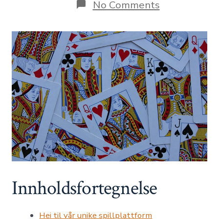
on
No Comments
Casinova
–
Din
egen
omfattende
håndbok
til
engasjerend
spilloppleve
Innholdsfortegnelse
Hei til vår unike spillplattform