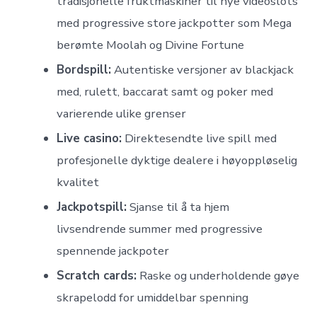
tradisjonelle fruktmaskiner til nye videoslots
med progressive store jackpotter som Mega
berømte Moolah og Divine Fortune
Bordspill:
Autentiske versjoner av blackjack
med, rulett, baccarat samt og poker med
varierende ulike grenser
Live casino:
Direktesendte live spill med
profesjonelle dyktige dealere i høyoppløselig
kvalitet
Jackpotspill:
Sjanse til å ta hjem
livsendrende summer med progressive
spennende jackpoter
Scratch cards:
Raske og underholdende gøye
skrapelodd for umiddelbar spenning