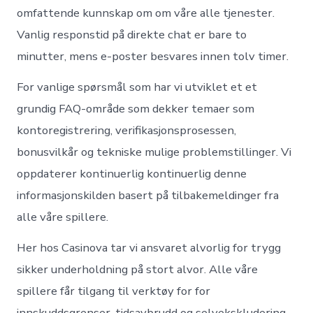
omfattende kunnskap om om våre alle tjenester.
Vanlig responstid på direkte chat er bare to
minutter, mens e-poster besvares innen tolv timer.
For vanlige spørsmål som har vi utviklet et et
grundig FAQ-område som dekker temaer som
kontoregistrering, verifikasjonsprosessen,
bonusvilkår og tekniske mulige problemstillinger. Vi
oppdaterer kontinuerlig kontinuerlig denne
informasjonskilden basert på tilbakemeldinger fra
alle våre spillere.
Her hos Casinova tar vi ansvaret alvorlig for trygg
sikker underholdning på stort alvor. Alle våre
spillere får tilgang til verktøy for for
innskuddsgrenser, tidsavbrudd og selvekskludering