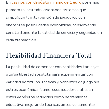
En
casinos con depósito mínimo de 1 euro
ponemos
primero la inclusión, diseñando sistemas que
simplifican la intervención de jugadores con
diferentes posibilidades económicas, conservando
constantemente la calidad de servicio y seguridad en
cada transacción.
Flexibilidad Financiera Total
La posibilidad de comenzar con cantidades tan bajas
otorga libertad absoluta para experimentar con
variedad de títulos, tácticas y variantes de juego sin
estrés económica. Numerosos jugadores utilizan
estos depósitos reducidos como herramienta
educativa, mejorando técnicas antes de aumentar