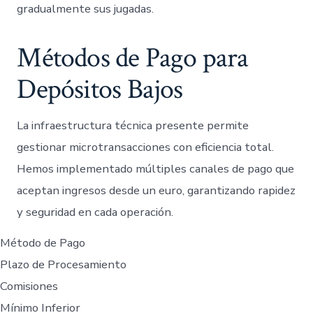
gradualmente sus jugadas.
Métodos de Pago para
Depósitos Bajos
La infraestructura técnica presente permite
gestionar microtransacciones con eficiencia total.
Hemos implementado múltiples canales de pago que
aceptan ingresos desde un euro, garantizando rapidez
y seguridad en cada operación.
Método de Pago
Plazo de Procesamiento
Comisiones
Mínimo Inferior