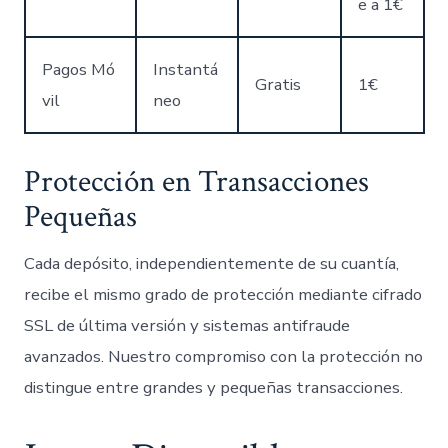
e a 1€
Pagos Mó
Instantá
Gratis
1€
vil
neo
Protección en Transacciones
Pequeñas
Cada depósito, independientemente de su cuantía,
recibe el mismo grado de protección mediante cifrado
SSL de última versión y sistemas antifraude
avanzados. Nuestro compromiso con la protección no
distingue entre grandes y pequeñas transacciones.