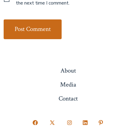
the next time I comment.
About
Media
Contact
Open
Open
Open
Open
Open