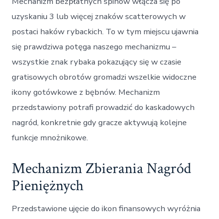
Mechanizm bezpłatnych spinów włącza się po
uzyskaniu 3 lub więcej znaków scatterowych w
postaci haków rybackich. To w tym miejscu ujawnia
się prawdziwa potęga naszego mechanizmu –
wszystkie znak rybaka pokazujący się w czasie
gratisowych obrotów gromadzi wszelkie widoczne
ikony gotówkowe z bębnów. Mechanizm
przedstawiony potrafi prowadzić do kaskadowych
nagród, konkretnie gdy gracze aktywują kolejne
funkcje mnożnikowe.
Mechanizm Zbierania Nagród
Pieniężnych
Przedstawione ujęcie do ikon finansowych wyróżnia