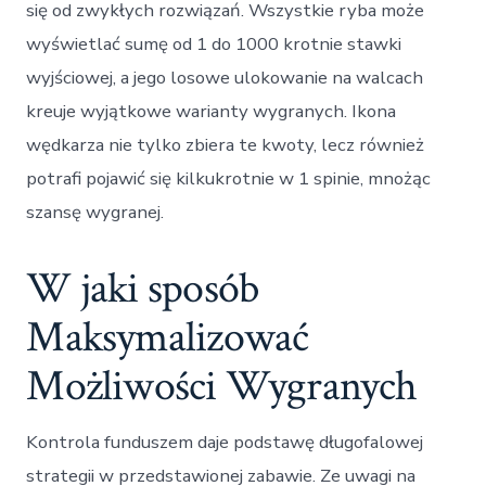
się od zwykłych rozwiązań. Wszystkie ryba może
wyświetlać sumę od 1 do 1000 krotnie stawki
wyjściowej, a jego losowe ulokowanie na walcach
kreuje wyjątkowe warianty wygranych. Ikona
wędkarza nie tylko zbiera te kwoty, lecz również
potrafi pojawić się kilkukrotnie w 1 spinie, mnożąc
szansę wygranej.
W jaki sposób
Maksymalizować
Możliwości Wygranych
Kontrola funduszem daje podstawę długofalowej
strategii w przedstawionej zabawie. Ze uwagi na