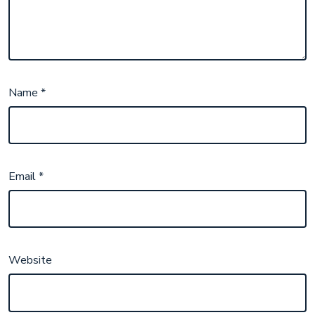
Name
*
Email
*
Website