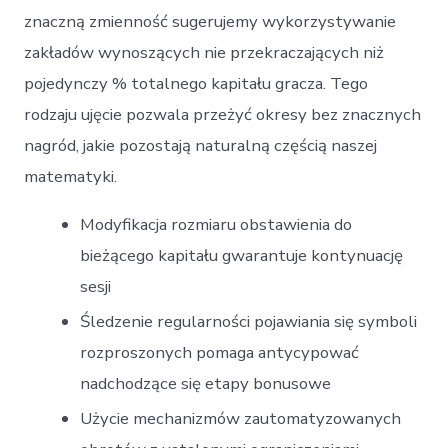
znaczną zmienność sugerujemy wykorzystywanie
zakładów wynoszących nie przekraczających niż
pojedynczy % totalnego kapitału gracza. Tego
rodzaju ujęcie pozwala przeżyć okresy bez znacznych
nagród, jakie pozostają naturalną częścią naszej
matematyki.
Modyfikacja rozmiaru obstawienia do
bieżącego kapitału gwarantuje kontynuację
sesji
Śledzenie regularności pojawiania się symboli
rozproszonych pomaga antycypować
nadchodzące się etapy bonusowe
Użycie mechanizmów zautomatyzowanych