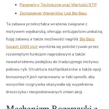
Parametry Techniczne oraz Wartości RTP
Zestawienie Wariantów Linii Big Bass
Ta zabawa przekształca wrażenia związane z
motywem wędkarską, oferując entuzjastom unikalną
fuzję zabawy a także możliwości nagród.
Big Bass
Splash 1000 slot
wyróżnia się pośród rywali przez
rozwiniętym funkcjom nagrodowym a także
nowatorskiemu podejściu do tradycyjnego motywu
połowu ryb. Struktura multiplikatorów a także opcji
bonusowych jest opracowany w taki sposób, aby
wszystkie rozgrywka okazywała się wypełniona
dreszczyka i niespodziewanych zmian akcji.
Mechanizm Rozgrywki a