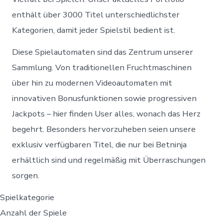
enthält über 3000 Titel unterschiedlichster
Kategorien, damit jeder Spielstil bedient ist.
Diese Spielautomaten sind das Zentrum unserer
Sammlung. Von traditionellen Fruchtmaschinen
über hin zu modernen Videoautomaten mit
innovativen Bonusfunktionen sowie progressiven
Jackpots – hier finden User alles, wonach das Herz
begehrt. Besonders hervorzuheben seien unsere
exklusiv verfügbaren Titel, die nur bei Betninja
erhältlich sind und regelmäßig mit Überraschungen
sorgen.
Spielkategorie
Anzahl der Spiele