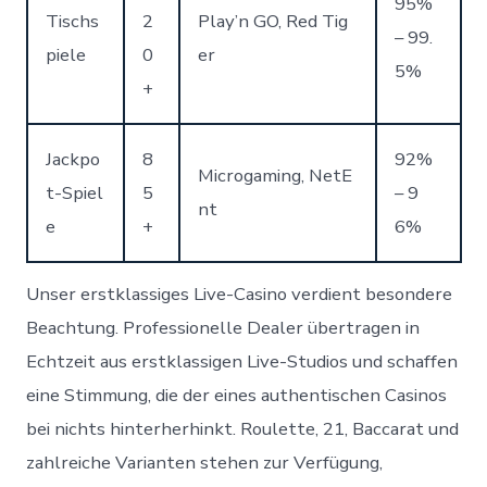
95%
Tischs
2
Play’n GO, Red Tig
– 99.
piele
0
er
5%
+
Jackpo
8
92%
Microgaming, NetE
t-Spiel
5
– 9
nt
e
+
6%
Unser erstklassiges Live-Casino verdient besondere
Beachtung. Professionelle Dealer übertragen in
Echtzeit aus erstklassigen Live-Studios und schaffen
eine Stimmung, die der eines authentischen Casinos
bei nichts hinterherhinkt. Roulette, 21, Baccarat und
zahlreiche Varianten stehen zur Verfügung,