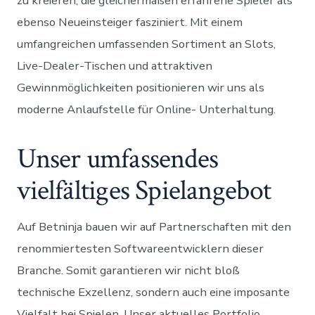
zu kreieren, die gleichermaßen erfahrene Spieler als
ebenso Neueinsteiger fasziniert. Mit einem
umfangreichen umfassenden Sortiment an Slots,
Live-Dealer-Tischen und attraktiven
Gewinnmöglichkeiten positionieren wir uns als
moderne Anlaufstelle für Online- Unterhaltung.
Unser umfassendes
vielfältiges Spielangebot
Auf Betninja bauen wir auf Partnerschaften mit den
renommiertesten Softwareentwicklern dieser
Branche. Somit garantieren wir nicht bloß
technische Exzellenz, sondern auch eine imposante
Vielfalt bei Spielen. Unser aktuelles Portfolio