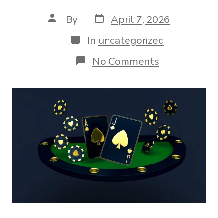
Post
Post
By
April 7, 2026
date
author
Categories
In
uncategorized
on
No Comments
Betninja
Casino
–
Dein
Portal
für
erstklassige
Spielfreude
und
profitable
Gewinnchan