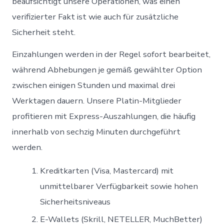
beaufsichtigt unsere Operationen, was einen
verifizierter Fakt ist wie auch für zusätzliche
Sicherheit steht.
Einzahlungen werden in der Regel sofort bearbeitet,
während Abhebungen je gemäß gewählter Option
zwischen einigen Stunden und maximal drei
Werktagen dauern. Unsere Platin-Mitglieder
profitieren mit Express-Auszahlungen, die häufig
innerhalb von sechzig Minuten durchgeführt
werden.
Kreditkarten (Visa, Mastercard) mit
unmittelbarer Verfügbarkeit sowie hohen
Sicherheitsniveaus
E-Wallets (Skrill, NETELLER, MuchBetter)