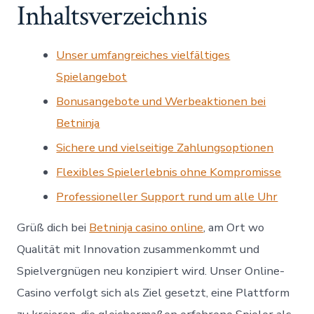
Inhaltsverzeichnis
Unser umfangreiches vielfältiges
Spielangebot
Bonusangebote und Werbeaktionen bei
Betninja
Sichere und vielseitige Zahlungsoptionen
Flexibles Spielerlebnis ohne Kompromisse
Professioneller Support rund um alle Uhr
Grüß dich bei
Betninja casino online
, am Ort wo
Qualität mit Innovation zusammenkommt und
Spielvergnügen neu konzipiert wird. Unser Online-
Casino verfolgt sich als Ziel gesetzt, eine Plattform