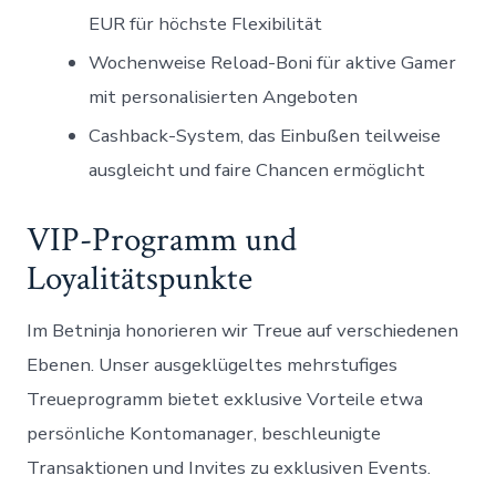
EUR für höchste Flexibilität
Wochenweise Reload-Boni für aktive Gamer
mit personalisierten Angeboten
Cashback-System, das Einbußen teilweise
ausgleicht und faire Chancen ermöglicht
VIP-Programm und
Loyalitätspunkte
Im Betninja honorieren wir Treue auf verschiedenen
Ebenen. Unser ausgeklügeltes mehrstufiges
Treueprogramm bietet exklusive Vorteile etwa
persönliche Kontomanager, beschleunigte
Transaktionen und Invites zu exklusiven Events.