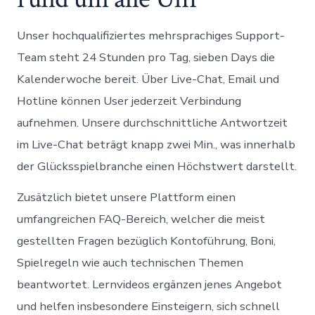
Unser hochqualifiziertes mehrsprachiges Support-
Team steht 24 Stunden pro Tag, sieben Days die
Kalenderwoche bereit. Über Live-Chat, Email und
Hotline können User jederzeit Verbindung
aufnehmen. Unsere durchschnittliche Antwortzeit
im Live-Chat beträgt knapp zwei Min., was innerhalb
der Glücksspielbranche einen Höchstwert darstellt.
Zusätzlich bietet unsere Plattform einen
umfangreichen FAQ-Bereich, welcher die meist
gestellten Fragen bezüglich Kontoführung, Boni,
Spielregeln wie auch technischen Themen
beantwortet. Lernvideos ergänzen jenes Angebot
und helfen insbesondere Einsteigern, sich schnell