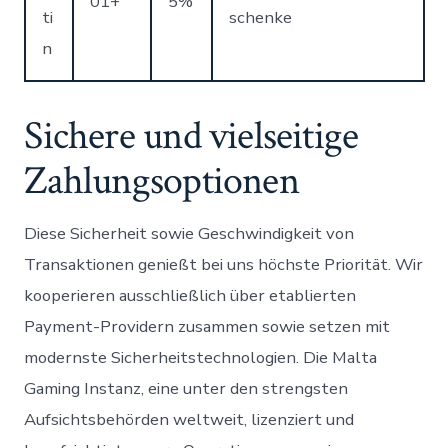
01+
5%
ti
schenke
n
Sichere und vielseitige
Zahlungsoptionen
Diese Sicherheit sowie Geschwindigkeit von
Transaktionen genießt bei uns höchste Priorität. Wir
kooperieren ausschließlich über etablierten
Payment-Providern zusammen sowie setzen mit
modernste Sicherheitstechnologien. Die Malta
Gaming Instanz, eine unter den strengsten
Aufsichtsbehörden weltweit, lizenziert und