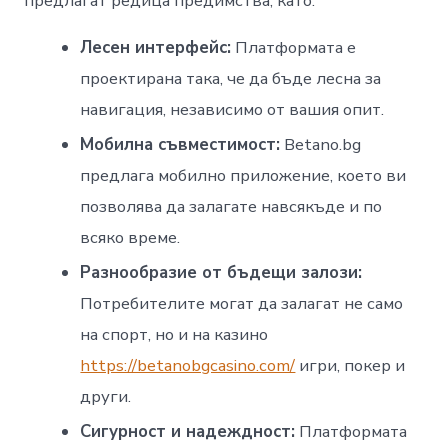
предлагат редица предимства, като:
Лесен интерфейс:
Платформата е
проектирана така, че да бъде лесна за
навигация, независимо от вашия опит.
Мобилна съвместимост:
Betano.bg
предлага мобилно приложение, което ви
позволява да залагате навсякъде и по
всяко време.
Разнообразие от бъдещи залози:
Потребителите могат да залагат не само
на спорт, но и на казино
https://betanobgcasino.com/
игри, покер и
други.
Сигурност и надеждност:
Платформата