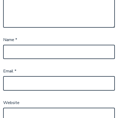
Name
*
Email
*
Website