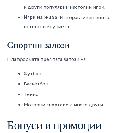
и други популярни настолни игри.
Игри на живо:
Интерактивен опит с
истински крупиета.
Спортни залози
Платформата предлага залози на:
Футбол
Баскетбол
Тенис
Моторни спортове и много други
Бонуси и промоции