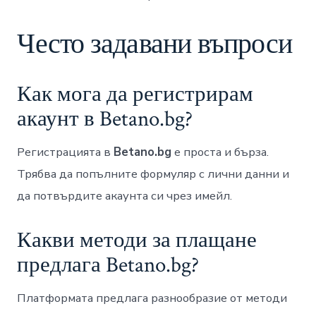
Често задавани въпроси
Как мога да регистрирам
акаунт в Betano.bg?
Регистрацията в
Betano.bg
е проста и бърза.
Трябва да попълните формуляр с лични данни и
да потвърдите акаунта си чрез имейл.
Какви методи за плащане
предлага Betano.bg?
Платформата предлага разнообразие от методи