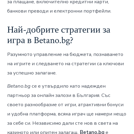
за плащане, включително кредитни карти,
банкови преводи и електронни портфейли.
Най-добрите стратегии за
игра в Betano.bg?
Разумното управление на бюджета, познаването
на игрите и следването на стратегии са ключови
за успешно залагане.
Betano.bg
се е утвърдило като надежден
партньор за онлайн залози в България. Със
своето разнообразие от игри, атрактивни бонуси
и удобна платформа, всяка играч ще намери нещо
за себе си. Независимо дали сте нов в света на
казиното или опитен залагащ,
Betano.bg
е