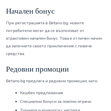
Начален бонус
При регистрацията в
Betano.bg
, новите
потребители могат да се възползват от
атрактивен начален бонус. Това е отличен начин
да започнете своето приключение с повече
средства.
Редовни промоции
Betano.bg предлага и редовни промоции, като:
Кешбек предложения
Специални бонуси за лоялни играчи
Турнири и конкурси с награди