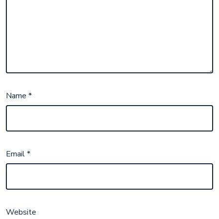
Name
*
Email
*
Website