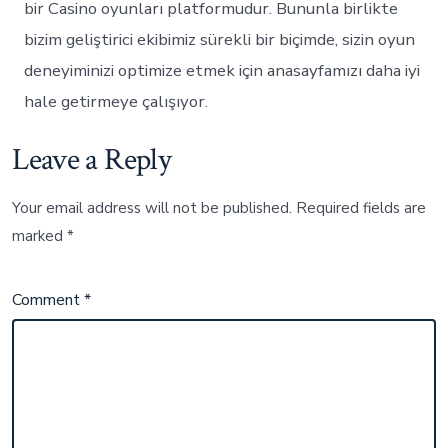
bir Casino oyunları platformudur. Bununla birlikte
bizim geliştirici ekibimiz sürekli bir biçimde, sizin oyun
deneyiminizi optimize etmek için anasayfamızı daha iyi
hale getirmeye çalışıyor.
Leave a Reply
Your email address will not be published.
Required fields are
marked
*
Comment
*