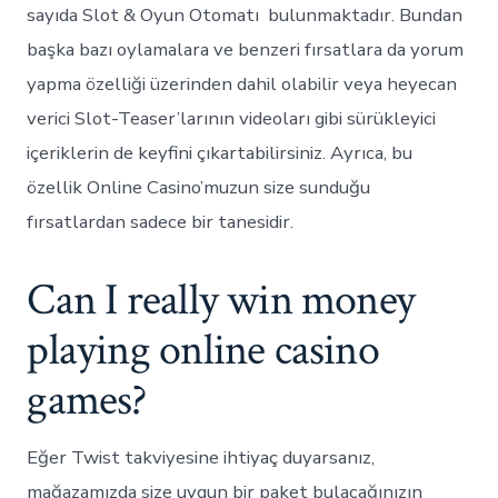
sayıda Slot & Oyun Otomatı bulunmaktadır. Bundan
başka bazı oylamalara ve benzeri fırsatlara da yorum
yapma özelliği üzerinden dahil olabilir veya heyecan
verici Slot-Teaser’larının videoları gibi sürükleyici
içeriklerin de keyfini çıkartabilirsiniz. Ayrıca, bu
özellik Online Casino’muzun size sunduğu
fırsatlardan sadece bir tanesidir.
Can I really win money
playing online casino
games?
Eğer Twist takviyesine ihtiyaç duyarsanız,
mağazamızda size uygun bir paket bulacağınızın