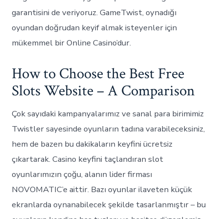
garantisini de veriyoruz. GameTwist, oynadığı
oyundan doğrudan keyif almak isteyenler için
mükemmel bir Online Casino’dur.
How to Choose the Best Free
Slots Website – A Comparison
Çok sayıdaki kampanyalarımız ve sanal para birimimiz
Twistler sayesinde oyunların tadına varabileceksiniz,
hem de bazen bu dakikaların keyfini ücretsiz
çıkartarak. Casino keyfini taçlandıran slot
oyunlarımızın çoğu, alanın lider firması
NOVOMATIC’e aittir. Bazı oyunlar ilaveten küçük
ekranlarda oynanabilecek şekilde tasarlanmıştır – bu