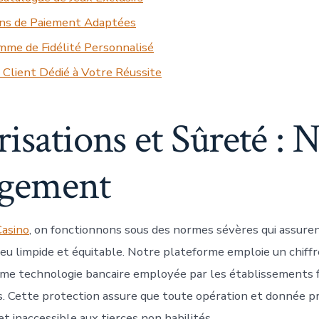
ons de Paiement Adaptées
me de Fidélité Personnalisé
 Client Dédié à Votre Réussite
isations et Sûreté : 
gement
asino
, on fonctionnons sous des normes sévères qui assure
jeu limpide et équitable. Notre plateforme emploie un chif
ême technologie bancaire employée par les établissements f
s. Cette protection assure que toute opération et donnée p
et inaccessible aux tierces non habilités.