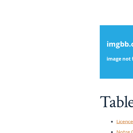
Table
Licence
Notre C