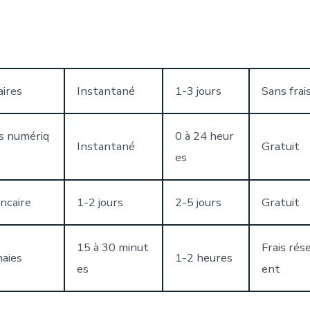
aires
Instantané
1-3 jours
Sans frai
es numériq
0 à 24 heur
Instantané
Gratuit
es
ncaire
1-2 jours
2-5 jours
Gratuit
15 à 30 minut
Frais rés
aies
1-2 heures
es
ent