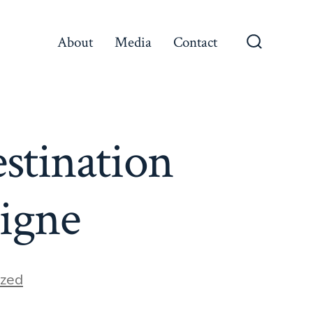
About
Media
Contact
Search
Toggle
stination
igne
ized