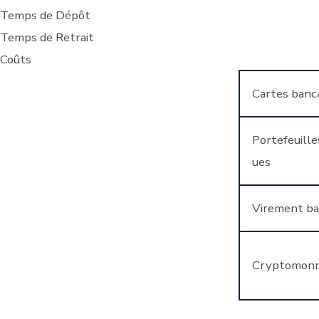
Temps de Dépôt
Temps de Retrait
Coûts
Cartes banc
Portefeuill
ues
Virement ba
Cryptomonn