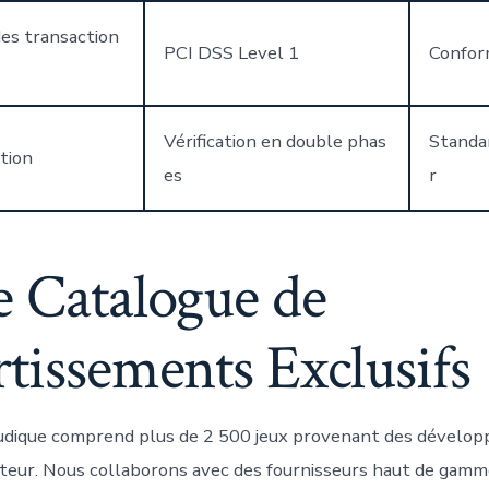
es transaction
PCI DSS Level 1
Confo
Vérification en double phas
Standa
tion
es
r
e Catalogue de
tissements Exclusifs
ludique comprend plus de 2 500 jeux provenant des dévelop
teur. Nous collaborons avec des fournisseurs haut de gamm