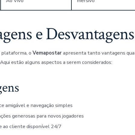
Ao Vivo
mersivo
agens e Desvantagens
 plataforma, o
Vemapostar
apresenta tanto vantagens qua
Aqui estão alguns aspectos a serem considerados:
gens
ce amigável e navegação simples
ações generosas para novos jogadores
 ao cliente disponível 24/7