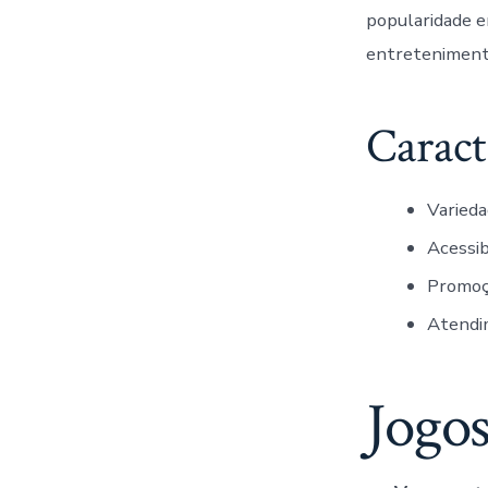
popularidade en
entreteniment
Caract
Varieda
Acessib
Promoç
Atendim
Jogos