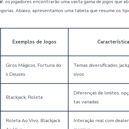
ar
, os jogadores encontrarão uma vasta gama de jogos que 
egorias. Abaixo, apresentamos uma tabela que resume os tip
Exemplos de Jogos
Característic
Giros Mágicos, Fortuna do
Temas diversificados, jac
s Deuses
sivos
Diferenças de limites, op
Blackjack, Roleta
tas variadas
Roleta Ao Vivo, Blackjack
Interação real com dealer