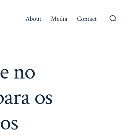
About
Media
Contact
Search
Toggle
e no
ara os
os