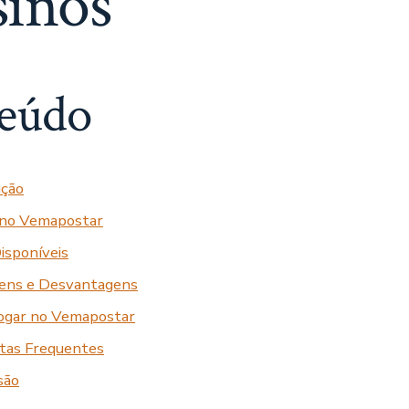
sinos
eúdo
ução
ino Vemapostar
isponíveis
ens e Desvantagens
ogar no Vemapostar
tas Frequentes
são