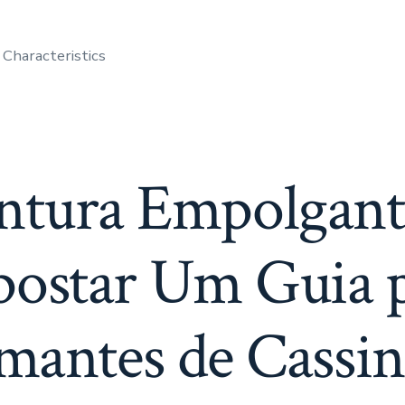
 Characteristics
ntura Empolgant
ostar Um Guia p
mantes de Cassin