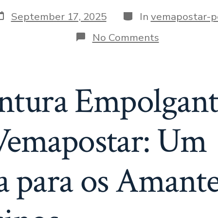
ost
Categories
September 17, 2025
In
vemapostar-po
ate
on
No Comments
Aventura
Empolgante
no
Vemapostar
ntura Empolgant
Um
Guia
para
os
Amantes
Vemapostar: Um
de
Cassinos
a para os Amante