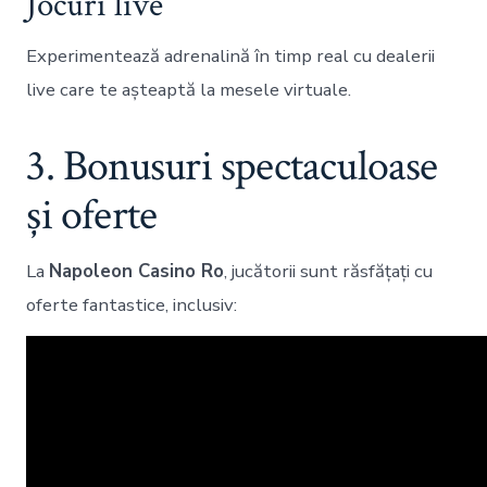
Jocuri live
Experimentează adrenalină în timp real cu dealerii
live care te așteaptă la mesele virtuale.
3. Bonusuri spectaculoase
și oferte
La
Napoleon Casino Ro
, jucătorii sunt răsfățați cu
oferte fantastice, inclusiv: