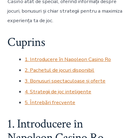
Casino
atât de special, oferind informații despre
jocuri, bonusuri și chiar strategii pentru a maximiza
experiența ta de joc.
Cuprins
1. Introducere în Napoleon Casino Ro
2. Pachetul de jocuri disponibil
3. Bonusuri spectaculoase și oferte
4. Strategii de joc inteligente
5. Întrebări frecvente
1. Introducere în
Napoleon Casino Ro