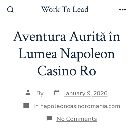
Skip
Work To Lead
to
Search
Me
Toggle
content
Aventura Aurită în
Lumea Napoleon
Casino Ro
Post
Post
By
January 9, 2026
date
author
Categories
In
napoleoncasinoromania.com
on
No Comments
Aventura
Aurită