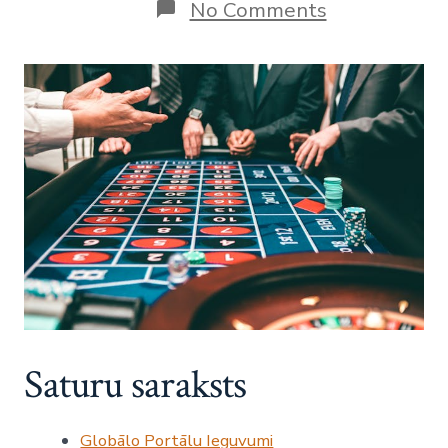
on
No Comments
Ārzemju
Spēļu
Platformas:
Ekspertu
Pārskats
Pasaules
Kazino
Industrijā
Saturu saraksts
Globālo Portālu Ieguvumi