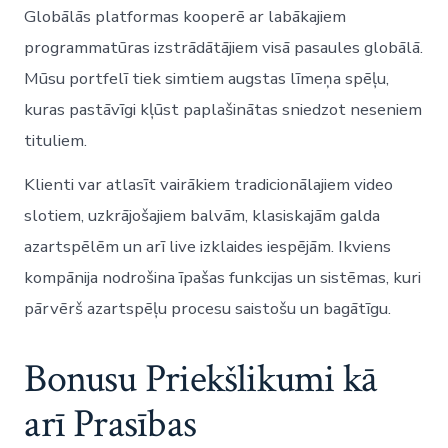
Globālās platformas kooperē ar labākajiem
programmatūras izstrādātājiem visā pasaules globālā.
Mūsu portfelī tiek simtiem augstas līmeņa spēļu,
kuras pastāvīgi kļūst paplašinātas sniedzot neseniem
tituliem.
Klienti var atlasīt vairākiem tradicionālajiem video
slotiem, uzkrājošajiem balvām, klasiskajām galda
azartspēlēm un arī live izklaides iespējām. Ikviens
kompānija nodrošina īpašas funkcijas un sistēmas, kuri
pārvērš azartspēļu procesu saistošu un bagātīgu.
Bonusu Priekšlikumi kā
arī Prasības