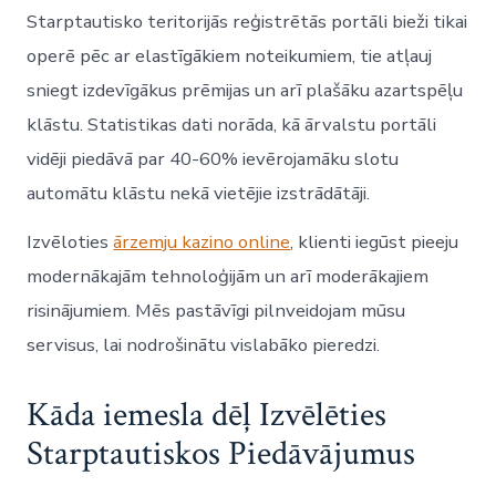
Starptautisko teritorijās reģistrētās portāli bieži tikai
operē pēc ar elastīgākiem noteikumiem, tie atļauj
sniegt izdevīgākus prēmijas un arī plašāku azartspēļu
klāstu. Statistikas dati norāda, kā ārvalstu portāli
vidēji piedāvā par 40-60% ievērojamāku slotu
automātu klāstu nekā vietējie izstrādātāji.
Izvēloties
ārzemju kazino online
, klienti iegūst pieeju
modernākajām tehnoloģijām un arī moderākajiem
risinājumiem. Mēs pastāvīgi pilnveidojam mūsu
servisus, lai nodrošinātu vislabāko pieredzi.
Kāda iemesla dēļ Izvēlēties
Starptautiskos Piedāvājumus