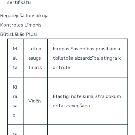
sertifikātu.
Regulējošā Jurisdikcija
Kontroles Līmenis
Būtiskākās Plusi
M
Ļoti p
Eiropas Savienības prasībām a
al
aaugs
tbilstoša aizsardzība, stingra k
ta
tināts
ontrole
Ki
ra
Elastīgi noteikumi, ātra dokum
Vidējs
sa
enta izsniegšana
o
Gi