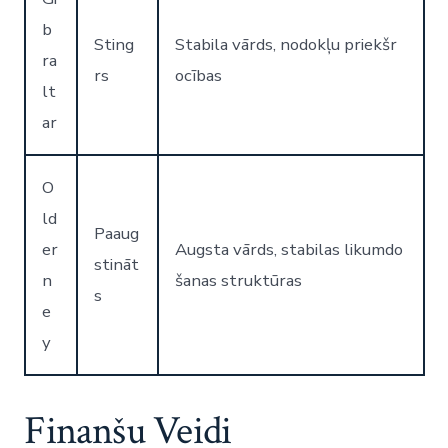
b
Sting
Stabila vārds, nodokļu priekšr
ra
rs
ocības
lt
ar
O
ld
Paaug
er
Augsta vārds, stabilas likumdo
stināt
n
šanas struktūras
s
e
y
Finanšu Veidi