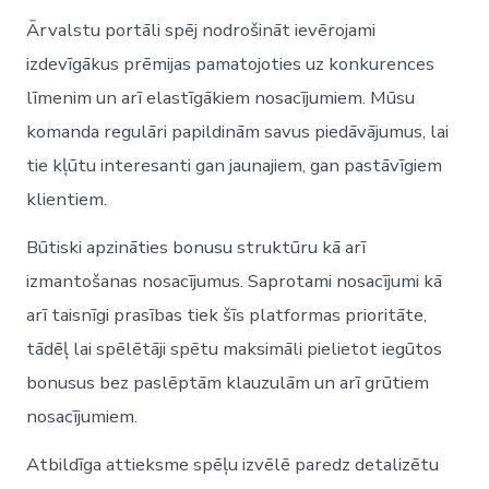
Ārvalstu portāli spēj nodrošināt ievērojami
izdevīgākus prēmijas pamatojoties uz konkurences
līmenim un arī elastīgākiem nosacījumiem. Mūsu
komanda regulāri papildinām savus piedāvājumus, lai
tie kļūtu interesanti gan jaunajiem, gan pastāvīgiem
klientiem.
Būtiski apzināties bonusu struktūru kā arī
izmantošanas nosacījumus. Saprotami nosacījumi kā
arī taisnīgi prasības tiek šīs platformas prioritāte,
tādēļ lai spēlētāji spētu maksimāli pielietot iegūtos
bonusus bez paslēptām klauzulām un arī grūtiem
nosacījumiem.
Atbildīga attieksme spēļu izvēlē paredz detalizētu