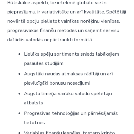
Būtiskākie aspekti, tie ietekmē globālo vietn
pieprasījumu, ir variativitāte un arī kvalitāte. Spēlētāji
novērtē opciju pielietot vairākas norēķinu vienības,
progresīvākās finanšu metodes un saņemt servisu
dažādās valodās nepārtraukti formātā.
Lielāks spēļu sortiments sniedz labākajiem
pasaules studijām
Augstāki naudas atmaksas rādītāji un arī
pievilcīgāki bonusu nosacījumi
Augsta līmeņa vairāku valodu spēlētāju
atbalsts
Progresīvas tehnoloģijas un pārnēsājamās
lietotnes
Variablas finanšu iespējas, tostarp kripto