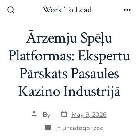
Skip
Work To Lead
to
Search
Me
Toggle
content
Ārzemju Spēļu
Platformas: Ekspertu
Pārskats Pasaules
Kazino Industrijā
Post
Post
By
May 9, 2026
date
author
Categories
In
uncategorized