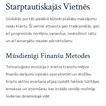
Starptautiskajās Vietnēs
Globālās portāli piedāvā būtiski plašāku maksājumu
veidu klāstu. Šī vietne atbalsta gan tradicionālās, gan
arī progresīvās norēķinu variantus, nodrošinot raitu
un arī aizsargātu naudas pārvietošanu.
Mūsdienīgi Finanšu Metodes
Tehnoloģisko evolūcija ir krietni transformējusi
finanšu darījumu izpildes operativitāti un drošību.
Kripto aktīvu ieviešana atļauj izpildīt faktiski tūlītējas
iemaksas un izņemšanu, kas izrādās sevišķi nozīmīgi
šodienas dinamiskajā vidē.