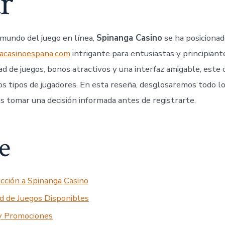
r
 mundo del juego en línea,
Spinanga Casino
se ha posiciona
acasinoespana.com
intrigante para entusiastas y principiante
d de juegos, bonos atractivos y una interfaz amigable, este 
sos tipos de jugadores. En esta reseña, desglosaremos todo l
s tomar una decisión informada antes de registrarte.
e
cción a Spinanga Casino
d de Juegos Disponibles
y Promociones