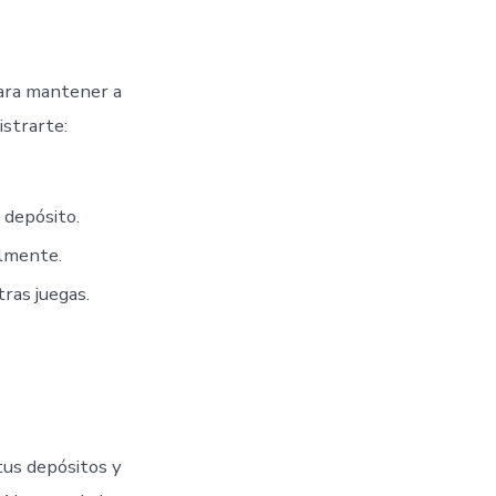
ara mantener a
istrarte:
 depósito.
lmente.
as juegas.
tus depósitos y