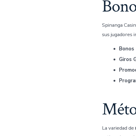
Bono
Spinanga Casin
sus jugadores 
Bonos 
Giros G
Promoc
Progra
Méto
La variedad de