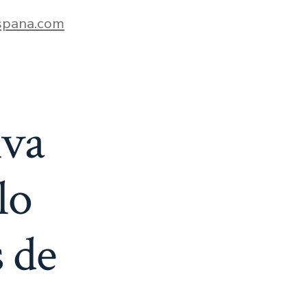
spana.com
iva
as
lo
s de