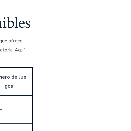
ibles
que ofrece.
ctoria. Aquí
ero de Jue
gos
+