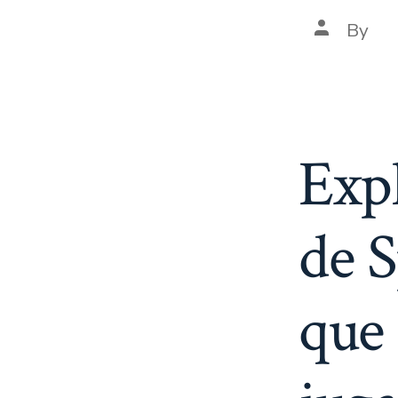
Post
By
author
Exp
de S
que 