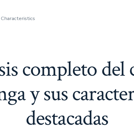
 Characteristics
sis completo del 
ga y sus caracter
destacadas