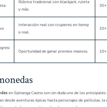
Rúbrica tradicional con blackjack, ruleta
esa
30+
y más.
Interacción real con crupieres en tiemp
ivo
20+
o real.
ogresi
Oportunidad de ganar premios masivos.
10+
monedas
edas
en Spinanga Casino son sin duda uno de los principales 
an desde aventuras épicas hasta personajes de películas, la