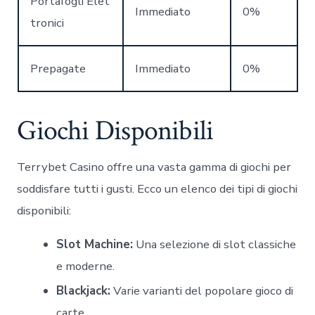
Portafogli Elet
Immediato
0%
tronici
Prepagate
Immediato
0%
Giochi Disponibili
Terrybet Casino offre una vasta gamma di giochi per
soddisfare tutti i gusti. Ecco un elenco dei tipi di giochi
disponibili:
Slot Machine:
Una selezione di slot classiche
e moderne.
Blackjack:
Varie varianti del popolare gioco di
carte.