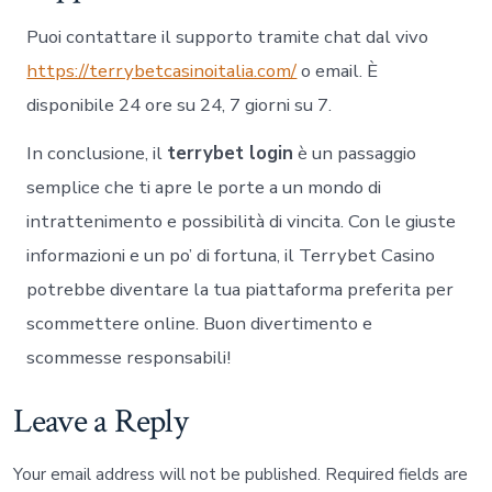
Puoi contattare il supporto tramite chat dal vivo
https://terrybetcasinoitalia.com/
o email. È
disponibile 24 ore su 24, 7 giorni su 7.
In conclusione, il
terrybet login
è un passaggio
semplice che ti apre le porte a un mondo di
intrattenimento e possibilità di vincita. Con le giuste
informazioni e un po’ di fortuna, il Terrybet Casino
potrebbe diventare la tua piattaforma preferita per
scommettere online. Buon divertimento e
scommesse responsabili!
Leave a Reply
Your email address will not be published.
Required fields are