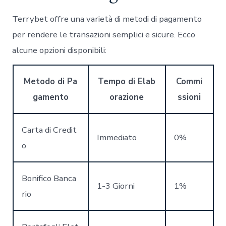
Terrybet offre una varietà di metodi di pagamento
per rendere le transazioni semplici e sicure. Ecco
alcune opzioni disponibili:
Metodo di Pa
Tempo di Elab
Commi
gamento
orazione
ssioni
Carta di Credit
Immediato
0%
o
Bonifico Banca
1-3 Giorni
1%
rio