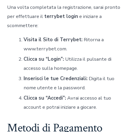
Una volta completata la registrazione, sarai pronto
per effettuare il
terrybet login
e iniziare a
scommettere:
Visita il Sito di Terrybet:
Ritorna a
www.terrybet.com.
Clicca su “Login”:
Utilizza il pulsante di
accesso sulla homepage.
Inserisci le tue Credenziali:
Digita il tuo
nome utente e la password.
Clicca su “Accedi”:
Avrai accesso al tuo
account e potrai iniziare a giocare.
Metodi di Pagamento