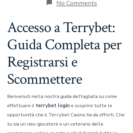
on
No Comments
Accesso
a
Terrybet
Accesso a Terrybet:
Guida
Completa
per
Guida Completa per
Registrarsi
e
Scommetter
Registrarsi e
Scommettere
Benvenuti nella nostra guida dettagliata su come
effettuare il
terrybet login
e scoprire tutte le
opportunità che il Terrybet Casino ha da offrirti. Che
tu sia un neo-giocatore o un veterano delle