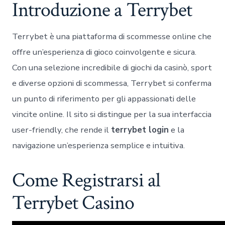
Introduzione a Terrybet
Terrybet è una piattaforma di scommesse online che
offre un’esperienza di gioco coinvolgente e sicura.
Con una selezione incredibile di giochi da casinò, sport
e diverse opzioni di scommessa, Terrybet si conferma
un punto di riferimento per gli appassionati delle
vincite online. Il sito si distingue per la sua interfaccia
user-friendly, che rende il
terrybet login
e la
navigazione un’esperienza semplice e intuitiva.
Come Registrarsi al
Terrybet Casino