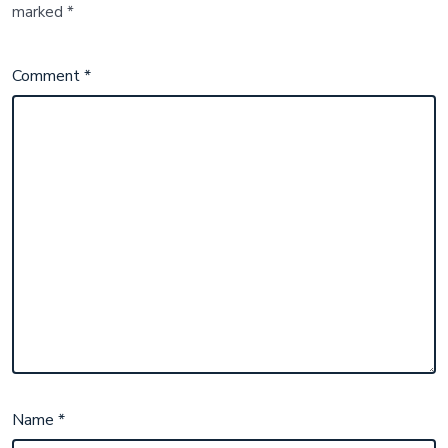
marked
*
Comment
*
Name
*