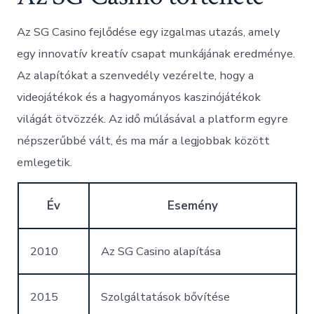
Az SG Casino fejlődése egy izgalmas utazás, amely
egy innovatív kreatív csapat munkájának eredménye.
Az alapítókat a szenvedély vezérelte, hogy a
videojátékok és a hagyományos kaszinójátékok
világát ötvözzék. Az idő múlásával a platform egyre
népszerűbbé vált, és ma már a legjobbak között
emlegetik.
Év
Esemény
2010
Az SG Casino alapítása
2015
Szolgáltatások bővítése