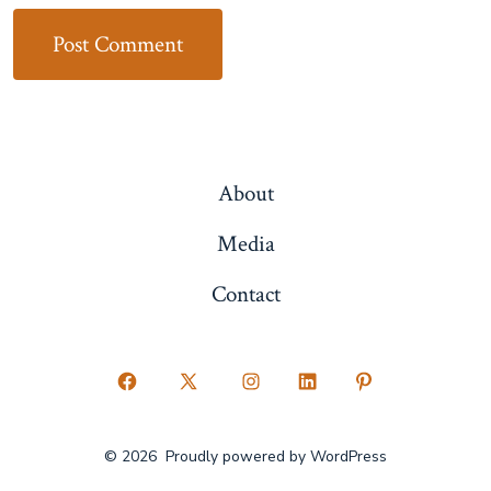
About
Media
Contact
Open
Open
Open
Open
Open
Facebook
X
Instagram
LinkedIn
Pinterest
© 2026
Proudly powered by WordPress
in
in
in
in
in