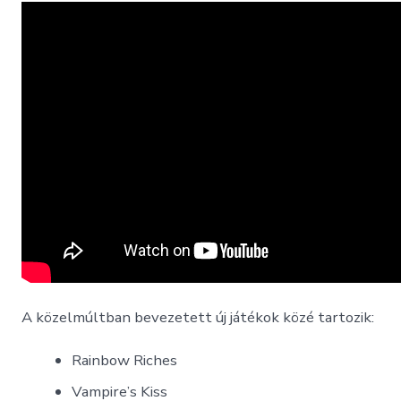
A közelmúltban bevezetett új játékok közé tartozik:
Rainbow Riches
Vampire’s Kiss