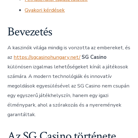
Gyakori kérdések
Bevezetés
A kaszinók világa mindig is vonzotta az embereket, és
az
https://sgcasinohungary.net/
SG Casino
különösen izgalmas lehetőségeket kínál a játékosok
számára. A modern technológiák és innovatív
megoldások egyesülésével az SG Casino nem csupán
egy egyszerű játékhelyszín, hanem egy igazi
élménypark, ahol a szórakozás és a nyeremények
garantáltak.
Az SG Casino története