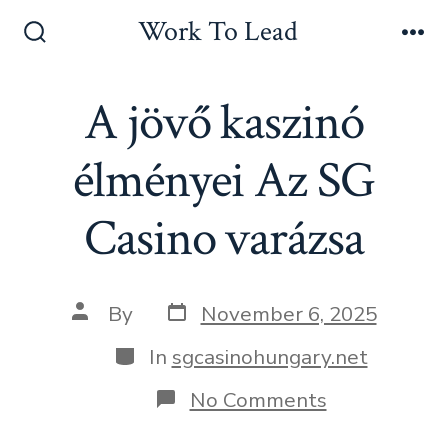
Skip
Work To Lead
to
Search
Me
Toggle
content
A jövő kaszinó
élményei Az SG
Casino varázsa
Post
Post
By
November 6, 2025
date
author
Categories
In
sgcasinohungary.net
on
No Comments
A
jövő