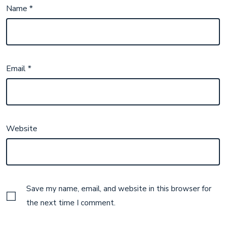
Name
*
Email
*
Website
Save my name, email, and website in this browser for
the next time I comment.