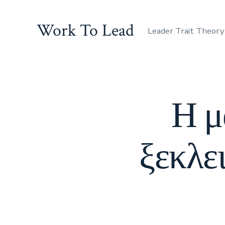
Skip
to
Work To Lead
Leader Trait Theory
content
Η μ
ξεκλε