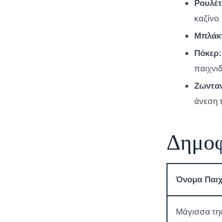
Ρουλέτ
καζίνο.
Μπλάκτ
Πόκερ:
παιχνιδ
Ζωνταν
άνεση τ
Δημοφ
Όνομα Παιχ
Μάγισσα τη