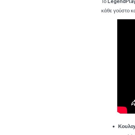
Το
LegendPlay
κάθε γούστο κα
Κουλοχ