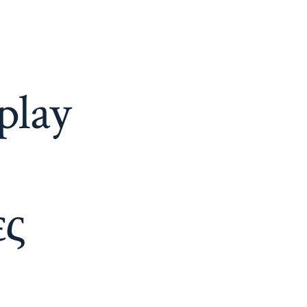
play
ες