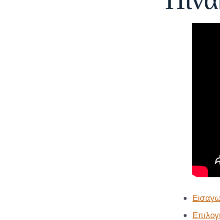
Πίνα
Εισαγ
Επιλογ