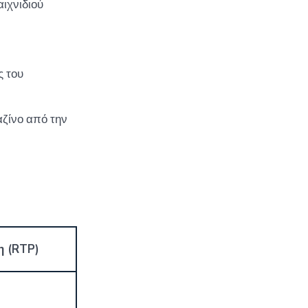
ιχνιδιού
ς του
ζίνο από την
η (RTP)