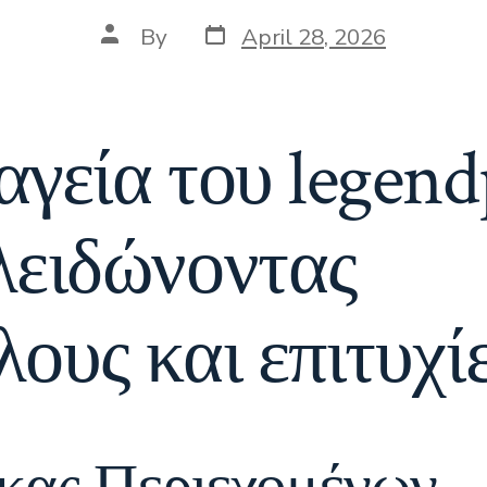
Post
Post
By
April 28, 2026
date
author
αγεία του legend
λειδώνοντας
λους και επιτυχί