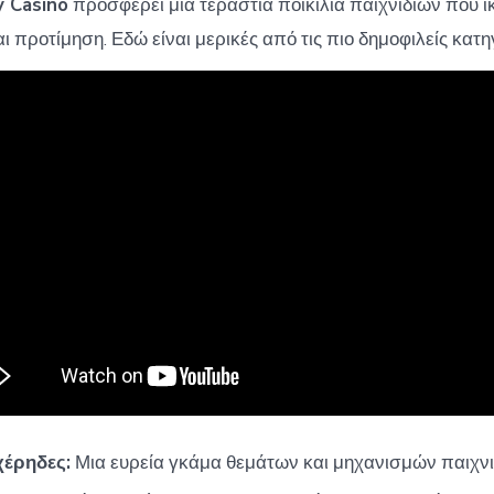
 Casino
προσφέρει μια τεράστια ποικιλία παιχνιδιών που 
ι προτίμηση. Εδώ είναι μερικές από τις πιο δημοφιλείς κατη
έρηδες:
Μια ευρεία γκάμα θεμάτων και μηχανισμών παιχνι