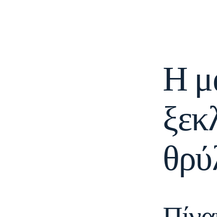
Η μ
ξεκ
θρύ